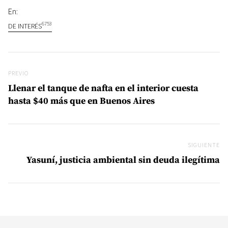
En:
6753
DE INTERÉS
Navegación de entradas
Previo
PREVIO
Llenar el tanque de nafta en el interior cuesta
hasta $40 más que en Buenos Aires
SIGUIENTE
Si
Yasuní, justicia ambiental sin deuda ilegítima