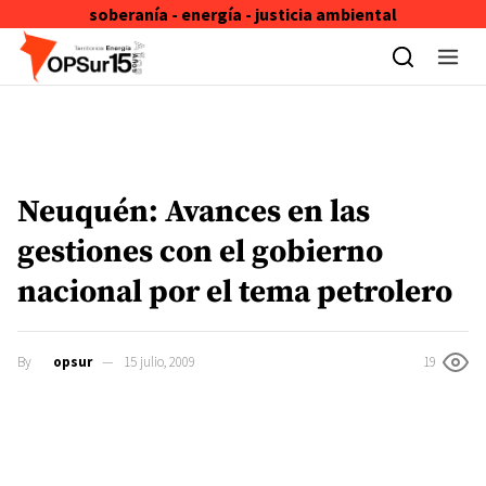
soberanía - energía - justicia ambiental
Skip to content
Neuquén: Avances en las
gestiones con el gobierno
nacional por el tema petrolero
By
opsur
15 julio, 2009
19