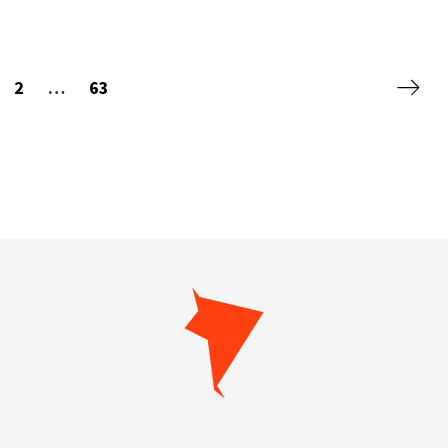
Siguie
2
…
63