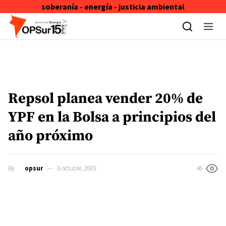
soberanía - energía - justicia ambiental
Skip to content
Repsol planea vender 20% de
YPF en la Bolsa a principios del
año próximo
By
opsur
8 octubre, 2009
46