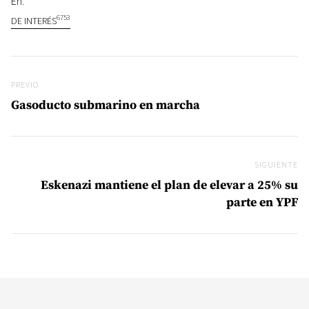
En:
6753
DE INTERÉS
Navegación de entradas
Previo
PREVIO
Gasoducto submarino en marcha
SIGUIENTE
Si
Eskenazi mantiene el plan de elevar a 25% su
parte en YPF