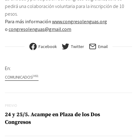
pedirá una colaboración voluntaria para la inscripción de 10
pesos.
Para más información
www.congresolenguas.org
o
congresolenguas@gmail.com
Facebook
Twitter
Email
En:
2491
COMUNICADOS
Navegación de entradas
Previo
PREVIO
24 y 25/5. Acampe en Plaza de los Dos
Congresos