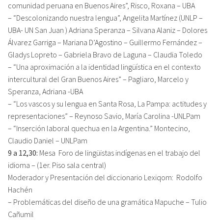
comunidad peruana en Buenos Aires”, Risco, Roxana – UBA
– “Descolonizando nuestra lengua”, Angelita Martínez (UNLP –
UBA- UN San Juan ) Adriana Speranza – Silvana Alaniz – Dolores
Álvarez Garriga – Mariana D’Agostino – Guillermo Fernández –
Gladys Lopreto – Gabriela Bravo de Laguna – Claudia Toledo
– “Una aproximación a la identidad lingüística en el contexto
intercultural del Gran Buenos Aires” – Pagliaro, Marcelo y
Speranza, Adriana -UBA
– “Los vascos y su lengua en Santa Rosa, La Pampa: actitudes y
representaciones” – Reynoso Savio, María Carolina -UNLPam
– “Inserción laboral quechua en la Argentina.” Montecino,
Claudio Daniel – UNLPam
9 a 12,30:
Mesa Foro de lingüistas indígenas en el trabajo del
idioma – (1er. Piso sala central)
Moderador y Presentación del diccionario Lexiqom: Rodolfo
Hachén
– Problemáticas del diseño de una gramática Mapuche – Tulio
Cañumil