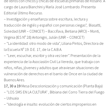
de libros con chicos y chicas de escuelas primarias de Rosario. A
cargo de Laura Bianchini y María José Lombardo. Presenta
Editorial Último Recurso.
– Investigación y enseñanza sobre escritura, lectura y
traducción de inglés y español con personas ciegas”, Biasatti,
Soledad (UNR – CONICET) – Baccifava, Betiana (ARCI) – Monti,
Virginia (IES Nº 28) Antonigni, Julián (UNR – CONICET)
– “La identidad: otro modo de vida”, Liliana Pintos, Directora de
la Escuela Nº 19. D.E. 17, de la C.A.B.A.
– “Leer, escuchar, escribir y otra vez leer”. Presentación de la
experiencia de la Asociasión Civil La Vereda, que trabaja con
niños, niñas, jóvenes y adultos que atraviesan situaciones de
vulneración de derechos en el barrio de Once en la ciudad de
Buenos Aires.
17, 30 a 19
Mesa Descolonización y comunicación (Planta Baja)
– “LOS SMS EN LA CULTURA” , Bibiana del Corro Tierra del Fuego
– Ushuaia
– “Ideología e insulto: evolución de ciertos improperios en