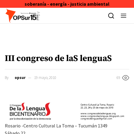
soberanía - energía - justicia ambiental
Skip to content
III congreso de laS lenguaS
By
opsur
19 mayo, 2010
69
Rosario -Centro Cultural La Toma – Tucumán 1349
Sábado 22