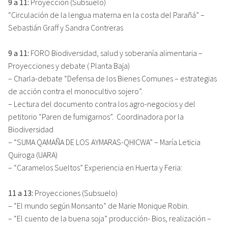
9 a 11:
Proyección (Subsuelo)
“Circulación de la lengua materna en la costa del Parañá” –
Sebastián Graff y Sandra Contreras
9 a 11:
FORO Biodiversidad, salud y soberanía alimentaria –
Proyecciones y debate ( Planta Baja)
– Charla-debate “Defensa de los Bienes Comunes – estrategias
de acción contra el monocultivo sojero”.
– Lectura del documento contra los agro-negocios y del
petitorio “Paren de fumigarnos”. Coordinadora por la
Biodiversidad
– “SUMA QAMAÑA DE LOS AYMARAS-QHICWA” – María Leticia
Quiroga (UARA)
– “Caramelos Sueltos” Experiencia en Huerta y Feria:
11 a 13:
Proyecciones (Subsuelo)
– “El mundo según Monsanto” de Marie Monique Robin.
– “El cuento de la buena soja” producción- Bios, realización –