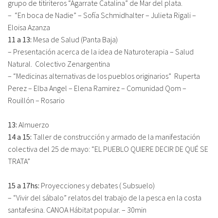
grupo de titiriteros “Agarrate Catalina” de Mar del plata.
– “En boca de Nadie” – Sofía Schmidhalter – Julieta Rigali –
Eloisa Azanza
11 a 13:
Mesa de Salud (Panta Baja)
– Presentación acerca de la idea de Naturoterapia – Salud
Natural. Colectivo Zenargentina
– “Medicinas alternativas de los pueblos originarios” Ruperta
Perez – Elba Angel – Elena Ramirez – Comunidad Qom –
Rouillón – Rosario
13:
Almuerzo
14 a 15:
Taller de construcción y armado de la manifestación
colectiva del 25 de mayo: “EL PUEBLO QUIERE DECIR DE QUÉ SE
TRATA”
15 a 17hs:
Proyecciones y debates ( Subsuelo)
– “Vivir del sábalo” relatos del trabajo de la pesca en la costa
santafesina. CANOA Hábitat popular. – 30min