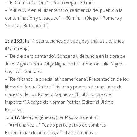
– “El Camino Del Oro” – Pedro Vega – 30 min.
– “ANDAGALÁ en el Bicentenario, resistencia del pueblo a la
contaminación y el saqueo” – 60 min. – (Diego H Romero y
Soledad Bettendorff )
15 a 16:30hs:
Presentaciones de trabajos y análisis Literarios
(Planta Baja)
– “De pie pero cantando”. Condena y denuncia en la obra de
Julio Migno Parera Olga Migno de la Fundación Julio Migno –
Cayastá – Santa Fe
– “Revisitando la poesía latinoamericana”. Presentación de los
libros de Roque Dalton: “Historia y poemas de una lucha de
clases” y de Luis Rogelio Nogueras: “El último caso del
Inspector”. A cargo de Norman Petrich (Editorial Último
Recurso).
15 a 17:
Mesa de géneros (1er. Piso sala central)
– “A mí una vez…” Teatro participativo de sombras.
Experiencias de autobiografía. LaS comunas –