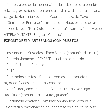
– “Libro viajero de la memoria” – Libro abierto para escribir
relatos y experiencias en torno a la última dictadura militar a
cargo de Herminia Severini – Madre de Plaza de Mayo
– “Similitudes Primarias” – Instalación – Mabú espacio de arte
– 23 de Mayo – “Plan Colombia y guerra” Transmisión en vivo de
ANTENA MUTANTE (Bogotá – Colombia)
EXPOSITORES Y ARTESANOS (CON PUESTOS):
– Instrumentos Musicales – Paco Alanez (comunidad aimara)
– Platería Mapuche – REXRAFE – Luciano Lombardo
– Editorial Último Recurso
– F.L.I.A
– Caramelos sueltos – Stand de ventas de productos
agroecológicos, de huerta y caseros.
– Vitrofusión y diccionarios indígenas – Laura y Domingo
Rodríguez (comunidad diaguita y guaraní)
– Diccionario Wixalexiñ – Agrupación Mapuche Wixalexiñ
La entrada y participación del congreso es gratuita, sólo se