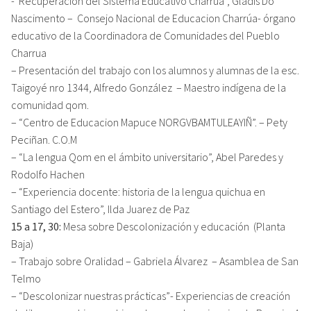
-“Recuperacion del Sistema Educativo Charrua”, Gladis Do
Nascimento – Consejo Nacional de Educacion Charrúa- órgano
educativo de la Coordinadora de Comunidades del Pueblo
Charrua
– Presentación del trabajo con los alumnos y alumnas de la esc.
Taigoyé nro 1344, Alfredo González – Maestro indígena de la
comunidad qom.
– “Centro de Educacion Mapuce NORGVBAMTULEAYIÑ”. – Pety
Peciñan. C.O.M
– “La lengua Qom en el ámbito universitario”, Abel Paredes y
Rodolfo Hachen
– “Experiencia docente: historia de la lengua quichua en
Santiago del Estero”, Ilda Juarez de Paz
15 a 17, 30:
Mesa sobre Descolonización y educación (Planta
Baja)
– Trabajo sobre Oralidad – Gabriela Álvarez – Asamblea de San
Telmo
– “Descolonizar nuestras prácticas”- Experiencias de creación