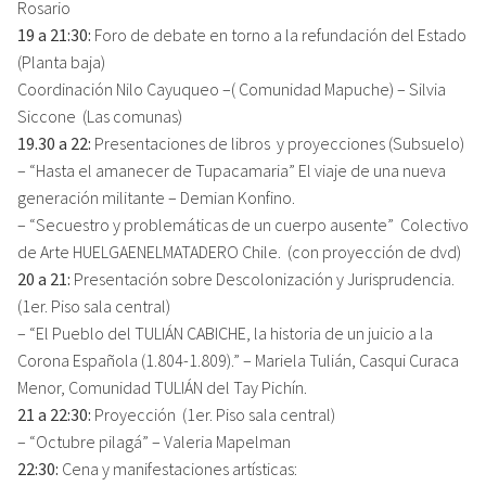
Rosario
19 a 21:30:
Foro de debate en torno a la refundación del Estado
(Planta baja)
Coordinación Nilo Cayuqueo –( Comunidad Mapuche) – Silvia
Siccone (Las comunas)
19.30 a 22:
Presentaciones de libros y proyecciones (Subsuelo)
– “Hasta el amanecer de Tupacamaria” El viaje de una nueva
generación militante – Demian Konfino.
– “Secuestro y problemáticas de un cuerpo ausente” Colectivo
de Arte HUELGAENELMATADERO Chile. (con proyección de dvd)
20 a 21:
Presentación sobre Descolonización y Jurisprudencia.
(1er. Piso sala central)
– “El Pueblo del TULIÁN CABICHE, la historia de un juicio a la
Corona Española (1.804-1.809).” – Mariela Tulián, Casqui Curaca
Menor, Comunidad TULIÁN del Tay Pichín.
21 a 22:30:
Proyección (1er. Piso sala central)
– “Octubre pilagá” – Valeria Mapelman
22:30:
Cena y manifestaciones artísticas: