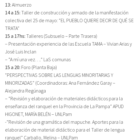
13:
Almuerzo
14 a 15:
Taller de construcción y armado de la manifestación
colectiva del 25 de mayo: “EL PUEBLO QUIERE DECIR DE QUÉ SE
TRATA”
15 a 17hs:
Talleres (Subsuelo – Parte Trasera)
– Presentación experiencia de las Escuela TAMA – Vivian Arias y
José Luis Inclan
– “A mí una vez….” LaS comunas
15 a 20:
Foro (Planta Baja)
“PERSPECTIVAS SOBRE LAS LENGUAS MINORITARIAS Y
MINORIZADAS” (Coordinadoras: Ana Fernández Garay –
Alejandra Regúnaga
– “Revisión y elaboración de materiales didácticos para la
enseñanza del ranquel en la Provincia de La Pampa” APUD
HIGONET, MARÍA BELÉN – UNLPam
-“Revisión de una gramática del mapuche. Aportes para la
elaboración de material didáctico para el Taller de lengua
ranquel” Carballo, Melina – UNLPam