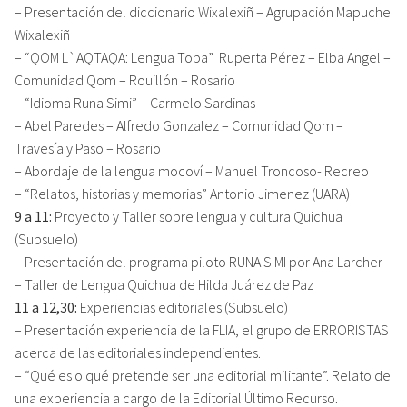
– Presentación del diccionario Wixalexiñ – Agrupación Mapuche
Wixalexiñ
– “QOM L`AQTAQA: Lengua Toba” Ruperta Pérez – Elba Angel –
Comunidad Qom – Rouillón – Rosario
– “Idioma Runa Simi” – Carmelo Sardinas
– Abel Paredes – Alfredo Gonzalez – Comunidad Qom –
Travesía y Paso – Rosario
– Abordaje de la lengua mocoví – Manuel Troncoso- Recreo
– “Relatos, historias y memorias” Antonio Jimenez (UARA)
9 a 11:
Proyecto y Taller sobre lengua y cultura Quichua
(Subsuelo)
– Presentación del programa piloto RUNA SIMI por Ana Larcher
– Taller de Lengua Quichua de Hilda Juárez de Paz
11 a 12,30:
Experiencias editoriales (Subsuelo)
– Presentación experiencia de la FLIA, el grupo de ERRORISTAS
acerca de las editoriales independientes.
– “Qué es o qué pretende ser una editorial militante”. Relato de
una experiencia a cargo de la Editorial Último Recurso.