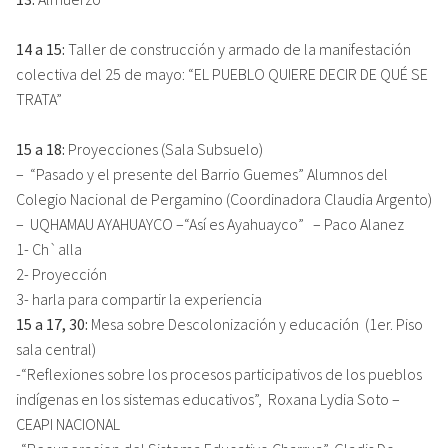
14 a 15:
Taller de construcción y armado de la manifestación
colectiva del 25 de mayo: “EL PUEBLO QUIERE DECIR DE QUÉ SE
TRATA”
15 a 18:
Proyecciones (Sala Subsuelo)
– “Pasado y el presente del Barrio Guemes” Alumnos del
Colegio Nacional de Pergamino (Coordinadora Claudia Argento)
– UQHAMAU AYAHUAYCO –“Así es Ayahuayco” – Paco Alanez
1- Ch`alla
2- Proyección
3- harla para compartir la experiencia
15 a 17, 30:
Mesa sobre Descolonización y educación (1er. Piso
sala central)
-“Reflexiones sobre los procesos participativos de los pueblos
indígenas en los sistemas educativos”, Roxana Lydia Soto –
CEAPI NACIONAL