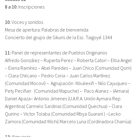
8 a 10:
Inscripciones
10:
Voces y sonidos
Mesa de apertura: Palabras de bienvenida
Concierto del grupo de Sikuris de la Esc. Taigoyé 1344
11:
Panel de representantes de Pueblos Originarios
Alfredo González – Ruperta Perez – Roberta Catori – Elba Angel
– Elena Ramírez – Abel Paredes – Juan Chico (Comunidad Qom)
– Clara Chilcano – Pedro Coria – Juan Carlos Martínez
(Comunidad Mocoví) – Agrupación Wixalexiñ – Nilo Cayuqueo –
Pety Peciñan (Comunidad Mapuche) – Paco Alanez – (Aimara)
Daniel Apaza– Antonio Jimenes (U.A.R.A. Unión Aymara Rep.
Argentina) Carmelo Sardinas (Comunidad Quechua) – Clara
Quirino – Victor Tolaba (Comunidad Mbya Guaraní ) –Lecko
Zamora (Comunidad Wichi) Marcelo Luna (Cordinadora Charrúa)
13:
Almuerzo