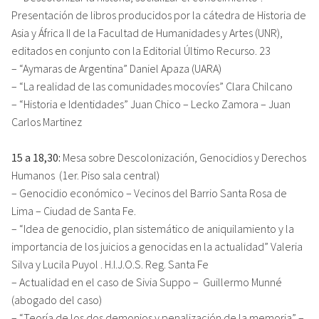
Presentación de libros producidos por la cátedra de Historia de
Asia y África II de la Facultad de Humanidades y Artes (UNR),
editados en conjunto con la Editorial Último Recurso. 23
– “Aymaras de Argentina” Daniel Apaza (UARA)
– “La realidad de las comunidades mocovíes” Clara Chilcano
– “Historia e Identidades” Juan Chico – Lecko Zamora – Juan
Carlos Martinez
15 a 18,30:
Mesa sobre Descolonización, Genocidios y Derechos
Humanos (1er. Piso sala central)
– Genocidio económico – Vecinos del Barrio Santa Rosa de
Lima – Ciudad de Santa Fe.
– “Idea de genocidio, plan sistemático de aniquilamiento y la
importancia de los juicios a genocidas en la actualidad” Valeria
Silva y Lucila Puyol . H.I.J.O.S. Reg. Santa Fe
– Actualidad en el caso de Sivia Suppo – Guillermo Munné
(abogado del caso)
– “Teoría de los dos demonios y penalización de la memoria” –