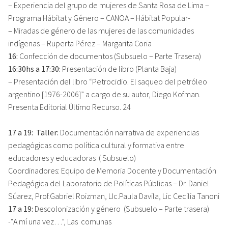
– Experiencia del grupo de mujeres de Santa Rosa de Lima –
Programa Hábitat y Género – CANOA – Hábitat Popular-
– Miradas de género de las mujeres de las comunidades
indígenas – Ruperta Pérez – Margarita Coria
16:
Confección de documentos (Subsuelo – Parte Trasera)
16:30hs a 17:30:
Presentación de libro (Planta Baja)
– Presentación del libro “Petrocidio. El saqueo del petróleo
argentino [1976-2006]” a cargo de su autor, Diego Kofman.
Presenta Editorial Último Recurso. 24
17 a 19: Taller:
Documentación narrativa de experiencias
pedagógicas como política cultural y formativa entre
educadores y educadoras ( Subsuelo)
Coordinadores: Equipo de Memoria Docente y Documentación
Pedagógica del Laboratorio de Políticas Públicas – Dr. Daniel
Súarez, Prof.Gabriel Roizman, LIc.Paula Davila, Lic Cecilia Tanoni
17 a 19:
Descolonización y género (Subsuelo – Parte trasera)
-“A mí una vez…”, Las comunas