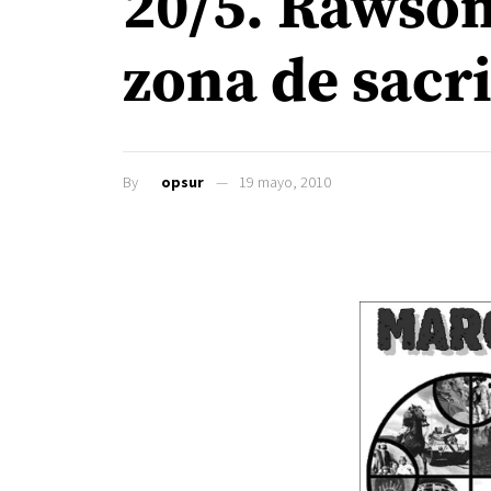
20/5. Rawson
zona de sacri
By
opsur
19 mayo, 2010