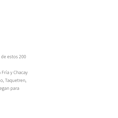
 de estos 200
 Fría y Chacay
io, Taquetren,
legan para