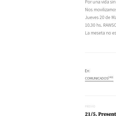
Por una vida sin
Nos movilizamo
Jueves 20 de M
10.30 hs. RAWSO
La meseta no es 
En:
2491
COMUNICADOS
Navegac
Previo
PREVIO
21/5. Present