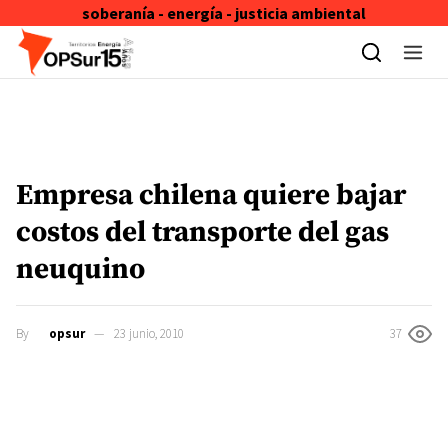
soberanía - energía - justicia ambiental
Skip to content
Empresa chilena quiere bajar
costos del transporte del gas
neuquino
By
opsur
23 junio, 2010
37