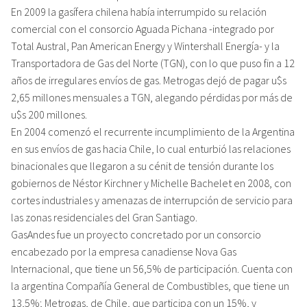
En 2009 la gasífera chilena había interrumpido su relación
comercial con el consorcio Aguada Pichana -integrado por
Total Austral, Pan American Energy y Wintershall Energía- y la
Transportadora de Gas del Norte (TGN), con lo que puso fin a 12
años de irregulares envíos de gas. Metrogas dejó de pagar u$s
2,65 millones mensuales a TGN, alegando pérdidas por más de
u$s 200 millones.
En 2004 comenzó el recurrente incumplimiento de la Argentina
en sus envíos de gas hacia Chile, lo cual enturbió las relaciones
binacionales que llegaron a su cénit de tensión durante los
gobiernos de Néstor Kirchner y Michelle Bachelet en 2008, con
cortes industriales y amenazas de interrupción de servicio para
las zonas residenciales del Gran Santiago.
GasAndes fue un proyecto concretado por un consorcio
encabezado por la empresa canadiense Nova Gas
Internacional, que tiene un 56,5% de participación. Cuenta con
la argentina Compañía General de Combustibles, que tiene un
13,5%; Metrogas, de Chile, que participa con un 15%, y