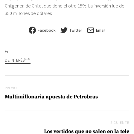
Chilgener, de Chile, que tiene el otro 15%. La inversión fue de
350 millones de dólares.
Facebook
Twitter
Email
En:
6753
DE INTERÉS
Navegación de entradas
Previo
PREVIO
Multimillonaria apuesta de Petrobras
SIGUIENTE
Si
Los vertidos que no salen en la tele