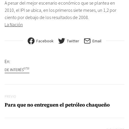
A pesar del mejor escenario económico que se plantea en
2010, el IPI se ubica, en los primeros siete meses, un 1,2 por
ciento por debajo de los resultados de 2008.
La Nación
Facebook
Twitter
Email
En:
6753
DE INTERÉS
Navegación de entradas
Previo
PREVIO
Para que no entreguen el petróleo chaqueño