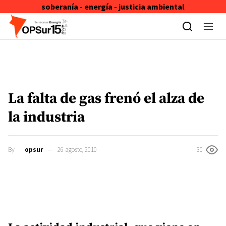
soberanía - energía - justicia ambiental
Skip to content
La falta de gas frenó el alza de
la industria
By
opsur
26 agosto, 2010
30