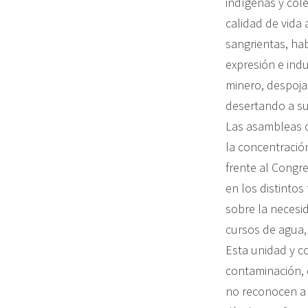
indígenas y col
calidad de vida
sangrientas, hab
expresión e ind
minero, despoja
desertando a s
Las asambleas o
la concentración
frente al Congr
en los distintos
sobre la necesi
cursos de agua,
Esta unidad y co
contaminación, 
no reconocen a 