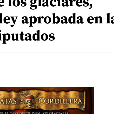
 los glaciares,
ley aprobada en l
iputados