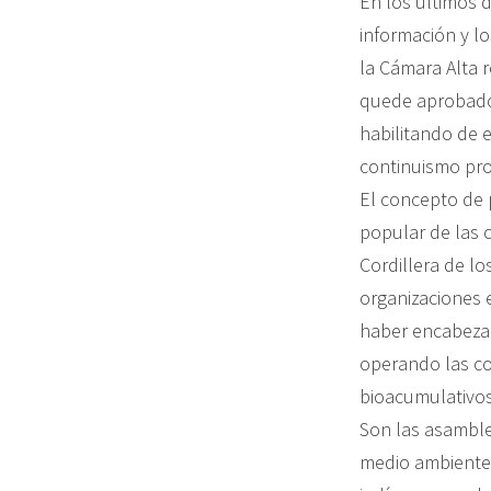
En los últimos 
información y l
la Cámara Alta 
quede aprobado 
habilitando de e
continuismo pro
El concepto de p
popular de las 
Cordillera de lo
organizaciones e
haber encabezad
operando las com
bioacumulativos
Son las asamble
medio ambiente