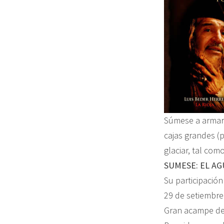
Súmese a armar 
cajas grandes (
glaciar, tal co
SUMESE: EL AG
Su participación
29 de setiembre
Gran acampe del