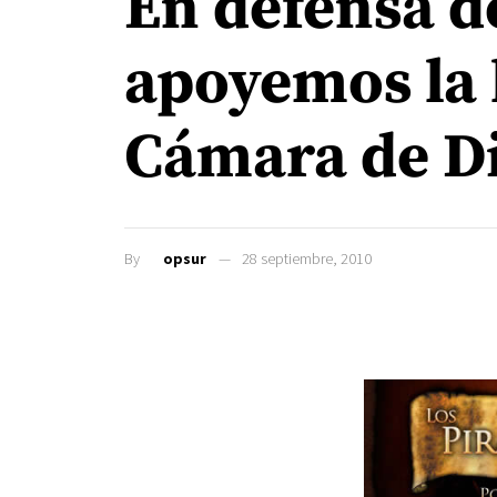
En defensa de
apoyemos la 
Cámara de D
By
opsur
28 septiembre, 2010