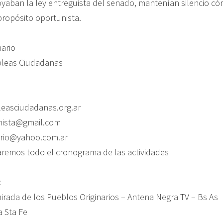
oyaban la ley entreguista del senado, mantenían silencio có
propósito oportunista.
nario
leas Ciudadanas
asciudadanas.org.ar
nista@gmail.com
ario@yahoo.com.ar
remos todo el cronograma de las actividades
:
mirada de los Pueblos Originarios – Antena Negra TV – Bs As
a Sta Fe