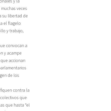
onales y la
es muchas veces
a su libertad de
 el flagelo
lo y trabajo,
 que convocan a
ión y acampe
o que accionan
 parlamentarios
igen de los
fiquen contra la
 colectivos que
as que hasta “el