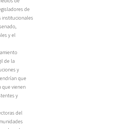
medios de
egisladores de
 institucionales
 senado,
les y el
ntamiento
l de la
tuciones y
 tendrían que
n que vienen
stentes y
ctoras del
omunidades