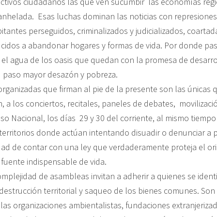
ectivos ciudadanos las que ven sucumbir las economías regi
 anhelada. Esas luchas dominan las noticias con represion
itantes perseguidos, criminalizados y judicializados, coartad
ucidos a abandonar hogares y formas de vida. Por donde pasa
 el agua de los oasis que quedan con la promesa de desarrol
u paso mayor desazón y pobreza.
rganizadas que firman al pie de la presente son las únicas
, a los conciertos, recitales, paneles de debates, movilizac
eso Nacional, los días 29 y 30 del corriente, al mismo tiemp
 territorios donde actúan intentando disuadir o denunciar a
dad de contar con una ley que verdaderamente proteja el or
 fuente indispensable de vida.
mplejidad de asambleas invitan a adherir a quienes se identi
destrucción territorial y saqueo de los bienes comunes. Son
las organizaciones ambientalistas, fundaciones extranjerizad