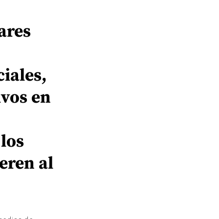
ares
iales,
ivos en
 los
eren al