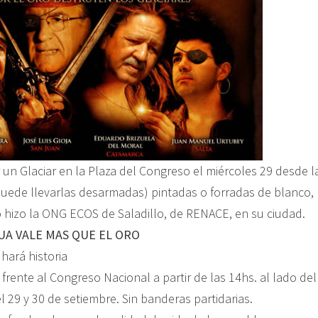
un Glaciar en la Plaza del Congreso el miércoles 29 desde la
puede llevarlas desarmadas) pintadas o forradas de blanco,
mo hizo la ONG ECOS de Saladillo, de RENACE, en su ciudad.
UA VALE MAS QUE EL ORO
 hará historia
 frente al Congreso Nacional a partir de las 14hs. al lado 
 29 y 30 de setiembre. Sin banderas partidarias.