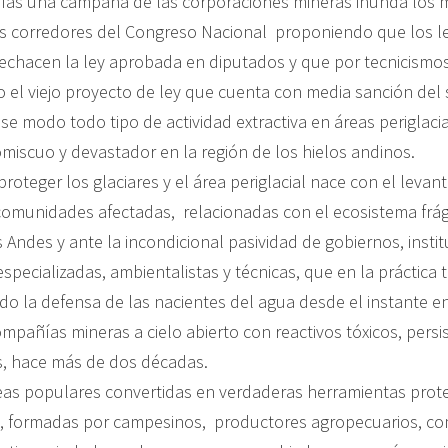
días una campaña de las corporaciones mineras inunda los 
os corredores del Congreso Nacional proponiendo que los l
rechacen la ley aprobada en diputados y que por tecnicismos
el viejo proyecto de ley que cuenta con media sanción del
se modo todo tipo de actividad extractiva en áreas periglacia
miscuo y devastador en la región de los hielos andinos.
roteger los glaciares y el área periglacial nace con el leva
comunidades afectadas, relacionadas con el ecosistema frági
s Andes y ante la incondicional pasividad de gobiernos, insti
specializadas, ambientalistas y técnicas, que en la práctica
o la defensa de las nacientes del agua desde el instante e
pañías mineras a cielo abierto con reactivos tóxicos, persi
, hace más de dos décadas.
as populares convertidas en verdaderas herramientas prote
, formadas por campesinos, productores agropecuarios, c