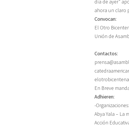
día de ayer” ap
ahora un claro 
Convocan:
El Otro Bicente
Unión de Asamb
Contactos:
prensa@asamble
catedraamerica
elotrobicenten
En Breve manda
Adhieren:
-Organizaciones
Abya Yala – La 
Acción Educativ