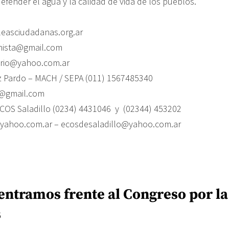
efender el agua y la calidad de vida de los pueblos.
asciudadanas.org.ar
nista@gmail.com
ario@yahoo.com.ar
z Pardo – MACH / SEPA (011) 1567485340
@gmail.com
ECOS Saladillo (0234) 4431046 y (02344) 453202
yahoo.com.ar – ecosdesaladillo@yahoo.com.ar
entramos frente al Congreso por la
s