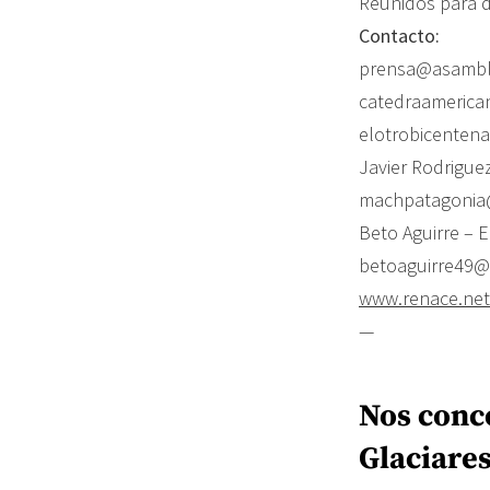
Reunidos para d
Contacto:
prensa@asamble
catedraamerica
elotrobicenten
Javier Rodrigue
machpatagonia
Beto Aguirre – 
betoaguirre49@
www.renace.net
—
Nos conc
Glaciare