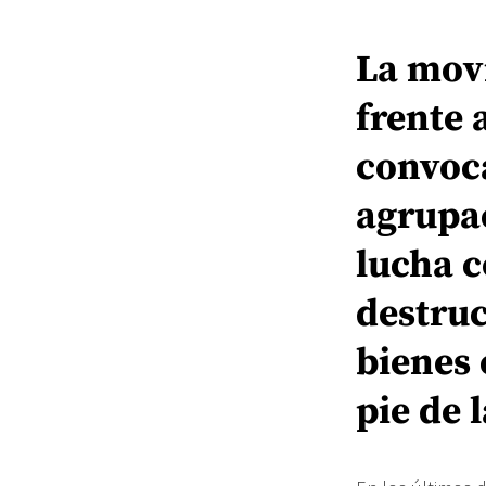
La movi
frente 
convoca
agrupac
lucha c
destruc
bienes 
pie de 