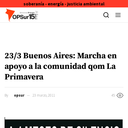
soberanía - energía - justicia ambiental
Skip to content
23/3 Buenos Aires: Marcha en
apoyo a la comunidad qom La
Primavera
By
opsur
23 marzo, 2011
45