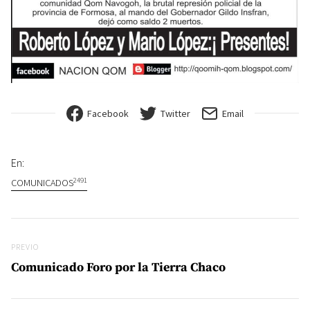
Facebook
Twitter
Email
En:
2491
COMUNICADOS
Navegación de entradas
Previo
PREVIO
Comunicado Foro por la Tierra Chaco