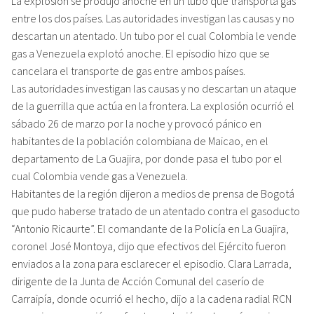
La explosión se produjo anoche en un tubo que transporta gas
entre los dos países. Las autoridades investigan las causas y no
descartan un atentado. Un tubo por el cual Colombia le vende
gas a Venezuela explotó anoche. El episodio hizo que se
cancelara el transporte de gas entre ambos países.
Las autoridades investigan las causas y no descartan un ataque
de la guerrilla que actúa en la frontera. La explosión ocurrió el
sábado 26 de marzo por la noche y provocó pánico en
habitantes de la población colombiana de Maicao, en el
departamento de La Guajira, por donde pasa el tubo por el
cual Colombia vende gas a Venezuela.
Habitantes de la región dijeron a medios de prensa de Bogotá
que pudo haberse tratado de un atentado contra el gasoducto
“Antonio Ricaurte”. El comandante de la Policía en La Guajira,
coronel José Montoya, dijo que efectivos del Ejército fueron
enviados a la zona para esclarecer el episodio. Clara Larrada,
dirigente de la Junta de Acción Comunal del caserío de
Carraipía, donde ocurrió el hecho, dijo a la cadena radial RCN