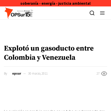
soberanía - energía - justicia ambiental
Skip to content
Explotó un gasoducto entre
Colombia y Venezuela
By
opsur
30 marzo, 2011
27