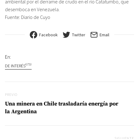
ambiental por el derrame de crudo en el río Catatumbo, que
desemboca en Venezuela.
Fuente: Diario de Cuyo
Facebook
Twitter
Email
En:
6753
DE INTERÉS
Navegación de entradas
Previo
PREVIO
Una minera en Chile trasladaría energía por
la Argentina
SIGUIENTE
Si