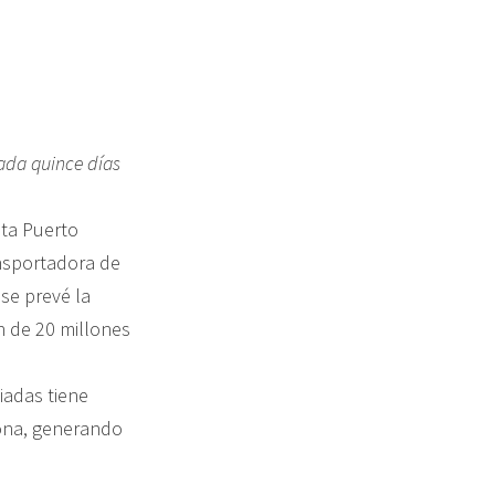
pada quince días
sta Puerto
ansportadora de
se prevé la
n de 20 millones
iadas tiene
zona, generando