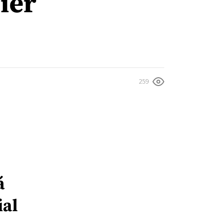
ier
259
á
ial