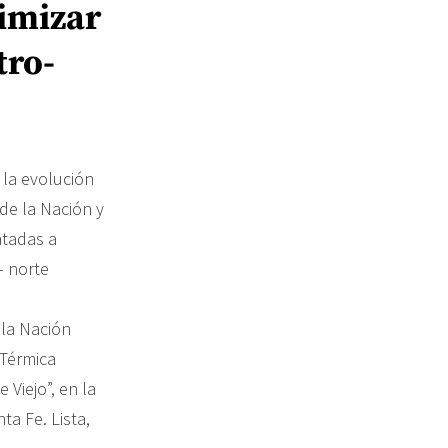
timizar
tro-
 la evolución
 de la Nación y
ntadas a
– norte
 la Nación
 Térmica
 Viejo”, en la
ta Fe. Lista,