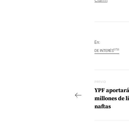
En:
6753
DE INTERÉS
Navegac
Previo
PREVIO
YPF aportará
millones de l
naftas