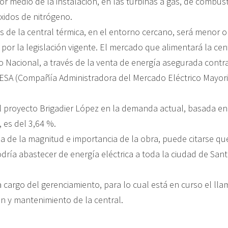
or medio de la instalación, en las turbinas a gas, de combus
xidos de nitrógeno.
os de la central térmica, en el entorno cercano, será menor o
por la legislación vigente. El mercado que alimentará la cent
co Nacional, a través de la venta de energía asegurada cont
SA (Compañía Administradora del Mercado Eléctrico Mayori
el proyecto Brigadier López en la demanda actual, basada en
, es del 3,64 %.
a de la magnitud e importancia de la obra, puede citarse que
dría abastecer de energía eléctrica a toda la ciudad de Sant
cargo del gerenciamiento, para lo cual está en curso el llam
ón y mantenimiento de la central.