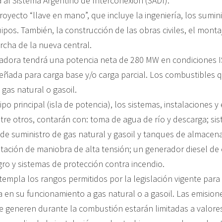
 al Sistema Argentino de Interconexión (SADI).
royecto “llave en mano”, que incluye la ingeniería, los sumin
ipos. También, la construcción de las obras civiles, el monta
rcha de la nueva central.
adora tendrá una potencia neta de 280 MW en condiciones I
señada para carga base y/o carga parcial. Los combustibles 
 gas natural o gasoil.
o principal (isla de potencia), los sistemas, instalaciones 
ntre otros, contarán con: toma de agua de río y descarga; s
 de suministro de gas natural y gasoil y tanques de almacen
tación de maniobra de alta tensión; un generador diesel de
ro y sistemas de protección contra incendio.
templa los rangos permitidos por la legislación vigente para
a en su funcionamiento a gas natural o a gasoil. Las emision
e generen durante la combustión estarán limitadas a valores 