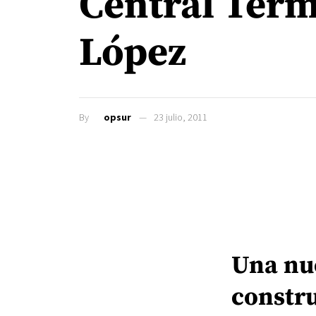
Central Term
López
By
opsur
23 julio, 2011
Una nue
constru