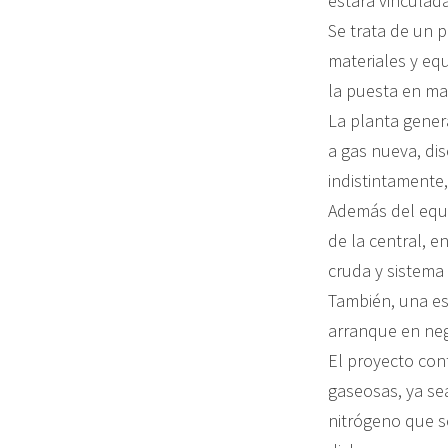
estará vinculada
Se trata de un p
materiales y equ
la puesta en ma
La planta gener
a gas nueva, di
indistintamente,
Además del equip
de la central, e
cruda y sistema
También, una es
arranque en neg
El proyecto con
gaseosas, ya se
nitrógeno que s