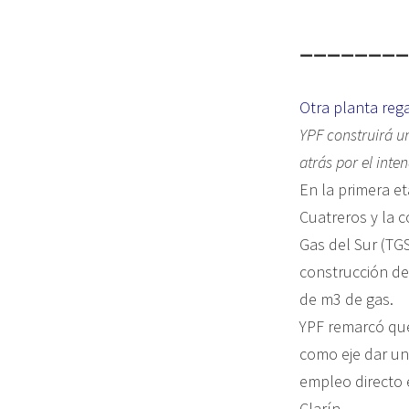
________
Otra planta rega
YPF construirá u
atrás por el int
En la primera e
Cuatreros y la 
Gas del Sur (TG
construcción de
de m3 de gas.
YPF remarcó que 
como eje dar un
empleo directo 
Clarín