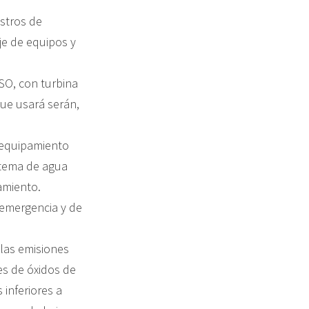
istros de
je de equipos y
SO, con turbina
que usará serán,
y equipamiento
istema de agua
amiento.
 emergencia y de
 las emisiones
es de óxidos de
inferiores a