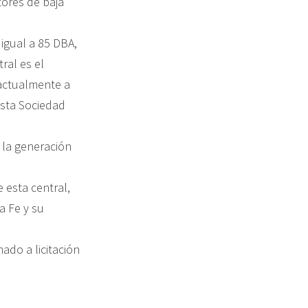
tores de baja
 igual a 85 DBA,
ral es el
ractualmente a
sta Sociedad
 la generación
 esta central,
a Fe y su
ado a licitación