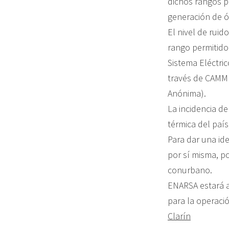
dichos rangos p
generación de ó
El nivel de ruid
rango permitido 
Sistema Eléctri
través de CAMME
Anónima).
La incidencia d
térmica del país
Para dar una ide
por sí misma, po
conurbano.
ENARSA estará a 
para la operaci
Clarín