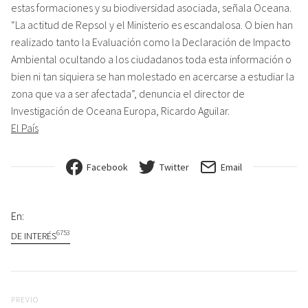
estas formaciones y su biodiversidad asociada, señala Oceana.
“La actitud de Repsol y el Ministerio es escandalosa. O bien han
realizado tanto la Evaluación como la Declaración de Impacto
Ambiental ocultando a los ciudadanos toda esta información o
bien ni tan siquiera se han molestado en acercarse a estudiar la
zona que va a ser afectada”, denuncia el director de
Investigación de Oceana Europa, Ricardo Aguilar.
El País
Facebook
Twitter
Email
En:
6753
DE INTERÉS
Navegación de entradas
Previo
PREVIO