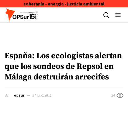
soberanía - energía - justicia ambiental
Skip to content
España: Los ecologistas alertan
que los sondeos de Repsol en
Málaga destruirán arrecifes
By
opsur
27 julio, 2011
24