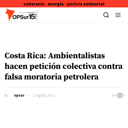
soberanía - energía - justicia ambiental
Skip to content
Costa Rica: Ambientalistas
hacen petición colectiva contra
falsa moratoria petrolera
By
opsur
11 agosto, 2011
14