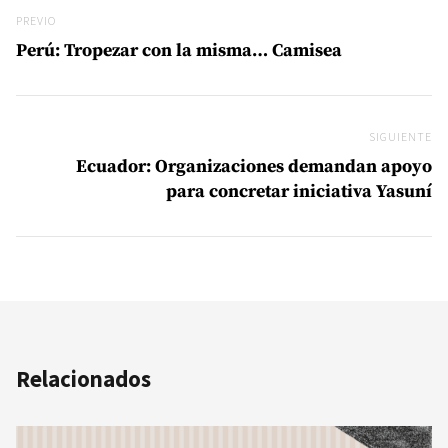
Previo
PREVIO
Perú: Tropezar con la misma… Camisea
SIGUIENTE
Si
Ecuador: Organizaciones demandan apoyo
para concretar iniciativa Yasuní
Relacionados