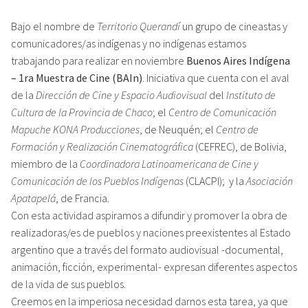
Bajo el nombre de
Territorio Querandí
un grupo de cineastas y
comunicadores/as indígenas y no indígenas estamos
trabajando para realizar en noviembre
Buenos Aires Indígena
– 1ra Muestra de Cine (BAIn)
. Iniciativa que cuenta con el aval
de la
Dirección de Cine y Espacio Audiovisual
del
Instituto de
Cultura de la Provincia de Chaco
; el
Centro de Comunicación
Mapuche KONA Producciones
, de Neuquén; el
Centro de
Formación y Realización Cinematográfica
(CEFREC), de Bolivia,
miembro de la
Coordinadora Latinoamericana de Cine y
Comunicación de los Pueblos Indígenas
(CLACPI); y la
Asociación
Apatapelá
, de Francia.
Con esta actividad aspiramos a difundir y promover la obra de
realizadoras/es de pueblos y naciones preexistentes al Estado
argentino que a través del formato audiovisual -documental,
animación, ficción, experimental- expresan diferentes aspectos
de la vida de sus pueblos.
Creemos en la imperiosa necesidad darnos esta tarea, ya que