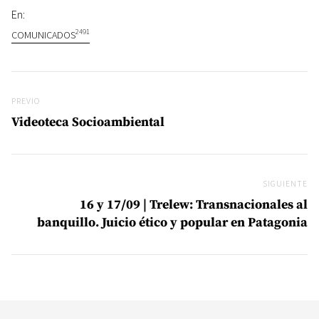
En:
2491
COMUNICADOS
Navegación de entradas
Previo
PREVIO
Videoteca Socioambiental
SIGUIENTE
Si
16 y 17/09 | Trelew: Transnacionales al
banquillo. Juicio ético y popular en Patagonia