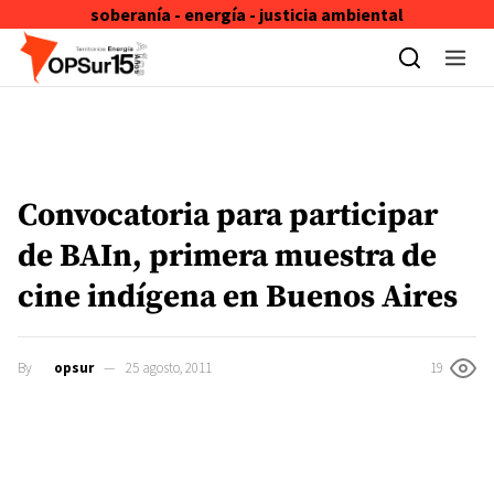
soberanía - energía - justicia ambiental
Skip to content
Convocatoria para participar
de BAIn, primera muestra de
cine indígena en Buenos Aires
By
opsur
25 agosto, 2011
19