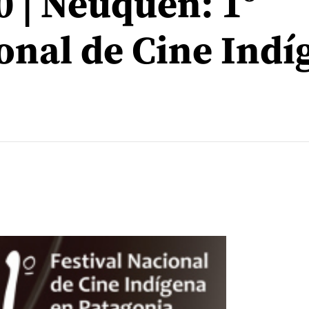
0 | Neuquén: 1º
ional de Cine Indí