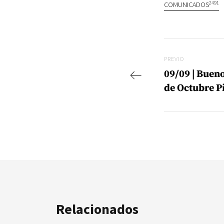
2491
COMUNICADOS
Navegac
Previo
PREVIO
09/09 | Bueno
de Octubre P
Relacionados