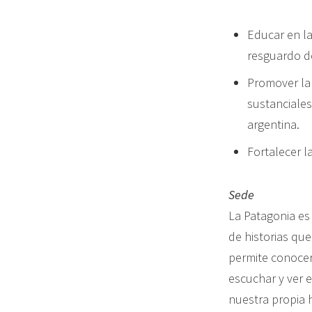
Educar en la
resguardo de
Promover la 
sustanciales
argentina.
Fortalecer l
Sede
La Patagonia es 
de historias qu
permite conocer
escuchar y ver e
nuestra propia h