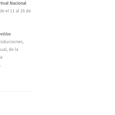
tival Nacional
de el 11 al 16 de
ueblos
roducciones,
ual, de la
ra
.