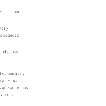
o bases para el
vos y
la sociedad
s Indígenas
 de paisajes y
inarios nos
os que podremos
rcarnos a