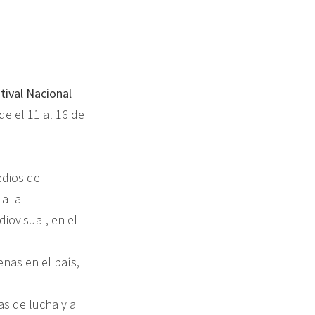
tival Nacional
de el 11 al 16 de
edios de
a la
iovisual, en el
nas en el país,
as de lucha y a