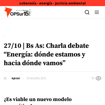
soberanía - energía - justicia ambiental
Skip to content
27/10 | Bs As: Charla debate
“Energía: dónde estamos y
hacia dónde vamos”
By
opsur
25 octubre, 2011
70
¿Es viable un nuevo modelo