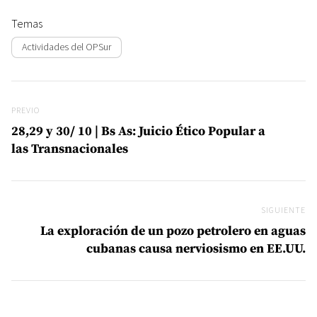
Temas
Actividades del OPSur
Navegación de entradas
Previo
PREVIO
28,29 y 30/ 10 | Bs As: Juicio Ético Popular a
las Transnacionales
SIGUIENTE
Si
La exploración de un pozo petrolero en aguas
cubanas causa nerviosismo en EE.UU.