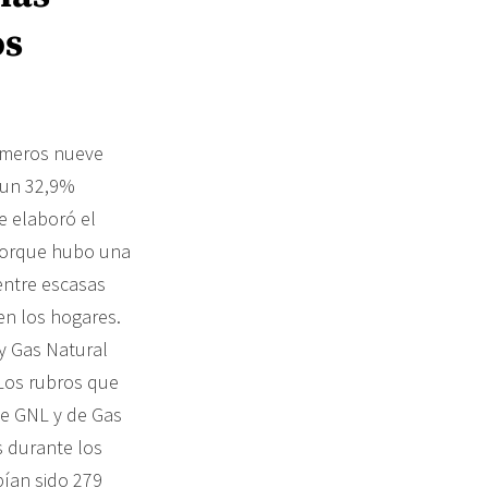
os
imeros nueve
 un 32,9%
e elaboró el
 porque hubo una
entre escasas
en los hogares.
 y Gas Natural
 Los rubros que
de GNL y de Gas
s durante los
ían sido 279