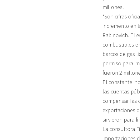
millones.
“Son cifras ofi
incremento en l
Rabinovich. El e
combustibles en
barcos de gas l
permiso para im
fueron 2 millone
El constante in
las cuentas púb
compensar las c
exportaciones d
sirvieron para f
La consultora F
importaciones d