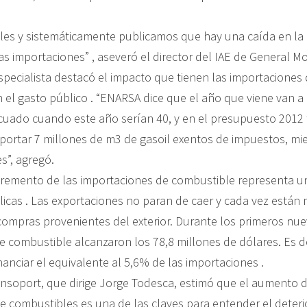
ciales y sistemáticamente publicamos que hay una caída en la
as importaciones” , aseveró el director del IAE de General M
specialista destacó el impacto que tienen las importaciones
 el gasto público . “ENARSA dice que el año que viene van a
icuado cuando este año serían 40, y en el presupuesto 2012
portar 7 millones de m3 de gasoil exentos de impuestos, mi
s”, agregó.
cremento de las importaciones de combustible representa 
licas . Las exportaciones no paran de caer y cada vez están 
ompras provenientes del exterior. Durante los primeros nue
e combustible alcanzaron los 78,8 millones de dólares. Es de
inanciar el equivalente al 5,6% de las importaciones .
insoport, que dirige Jorge Todesca, estimó que el aumento d
e combustibles es una de las claves para entender el deteri