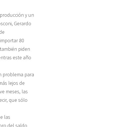
 producción y un
osconi, Gerardo
 de
 importar 80
 también piden
entras este año
un problema para
más lejos de
ve meses, las
cir, que sólo
e las
oro del saldo