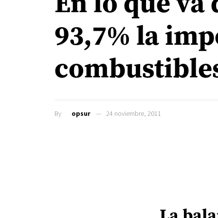
En lo que va 
93,7% la imp
combustible
By
opsur
24 noviembre, 2011
La bala