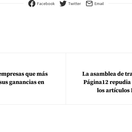
Facebook
Twitter
Email
ión de entradas
 empresas que más
La asamblea de tr
us ganancias en
Página12 repudia 
los artículo