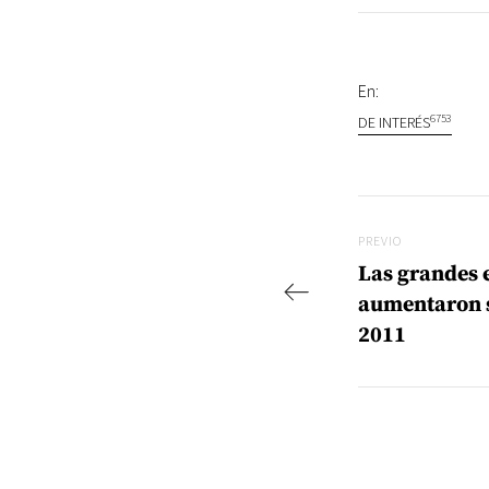
En:
6753
DE INTERÉS
Navegac
Previo
PREVIO
Las grandes
aumentaron s
2011