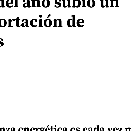
del año subió un
ortación de
s
nza energética es cada vez 