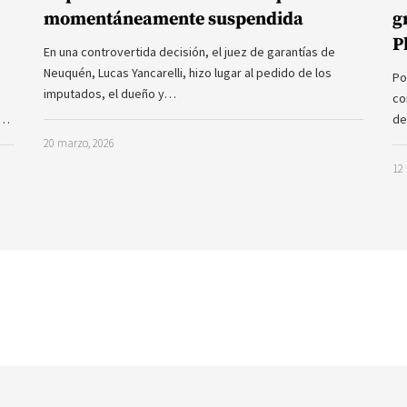
momentáneamente suspendida
g
P
En una controvertida decisión, el juez de garantías de
Neuquén, Lucas Yancarelli, hizo lugar al pedido de los
Po
imputados, el dueño y…
co
a…
de
20 marzo, 2026
12 