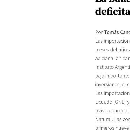
deficit
Por
Tomás Can
Las importacion
meses del año. 
adicional en co
Instituto Argen
baja importante 
inversiones, el
Las importacione
Licuado (GNL) y
más treparon du
Natural. Las co
primeros nueve 