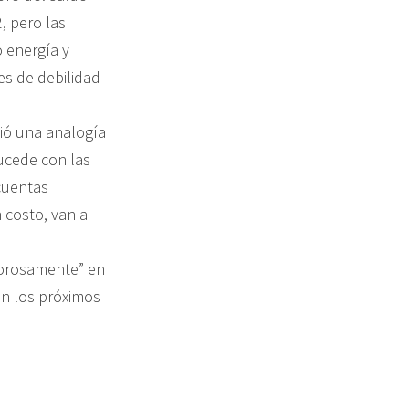
, pero las
 energía y
s de debilidad
ció una analogía
sucede con las
cuentas
 costo, van a
igorosamente” en
en los próximos