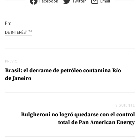
Facebook
Twitter
Email
En:
6753
DE INTERÉS
Navegación de entradas
Previo
PREVIO
Brasil: el derrame de petróleo contamina Río
de Janeiro
SIGUIENTE
Si
Bulgheroni no logró quedarse con el control
total de Pan American Energy