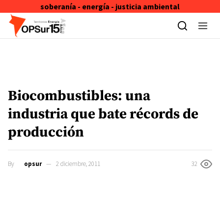
soberanía - energía - justicia ambiental
Skip to content
Biocombustibles: una
industria que bate récords de
producción
By
opsur
2 diciembre, 2011
32