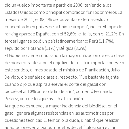
dio un vuelco importante a partir de 2006, teniendo a los
Estados Unidos como principal comprador. “En los primeros 10
meses de 2011, el 88,1% de las ventas externas estuvo
concentrado en países de la Unión Europea”, indica. Al tope del
ranking aparece España, con el 52,6%, e Italia, con el 21,2%. En
tercer lugar se coló un país latinoamericano: Perú (11,7%),
seguido por Holanda (11%) y Bélgica (3,2%).
El Gobierno viene impulsando la mayor utilización de esta clase
de biocarburantes con el objetivo de sustituir importaciones. En
este sentido, el mes pasado el ministro de Planificación, Julio
De Vido, dio señales claras al respecto. “Fue bastante tajante
cuando dijo que aspira a elevar el corte del gasoil con
biodiésel al 10% antes de fin de año”, comentó Fernando
Peláez, uno de los que asistió a la reunión.
Aunque no es nuevo, la mayor incidencia del biodiésel en el
gasoil genera algunas resistencias en las automotrices por
cuestiones técnicas. El temor, o la duda, si habrá que realizar
adaptaciones en algunos modelos de vehículos para evitar