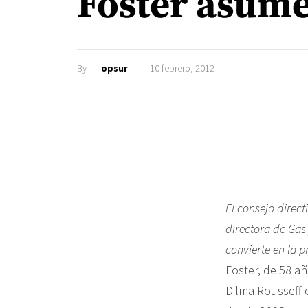
Foster asume
By
opsur
10 febrero, 2012
El consejo direct
directora de Gas
convierte en la 
Foster, de 58 a
Dilma Rousseff e