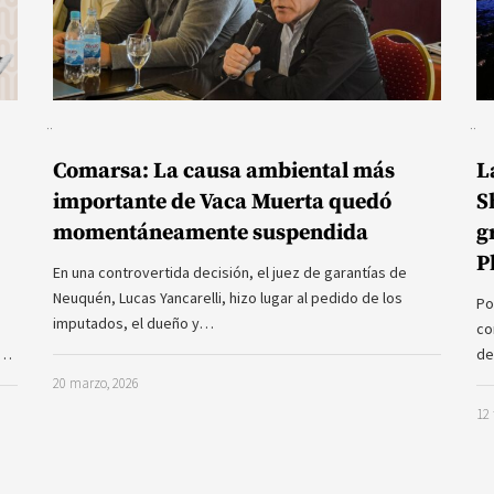
Comarsa: La causa ambiental más
L
importante de Vaca Muerta quedó
S
momentáneamente suspendida
g
P
En una controvertida decisión, el juez de garantías de
Neuquén, Lucas Yancarelli, hizo lugar al pedido de los
Po
imputados, el dueño y…
co
a…
de
20 marzo, 2026
12 