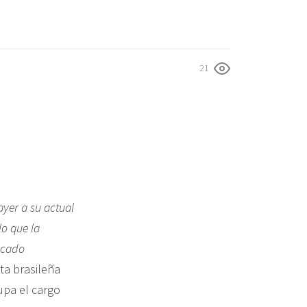
21
ayer a su actual
lo que la
icado
ta brasileña
upa el cargo