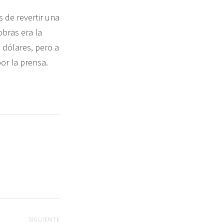
s de revertir una
obras era la
 dólares, pero a
or la prensa.
SIGUIENTE
Siguiente