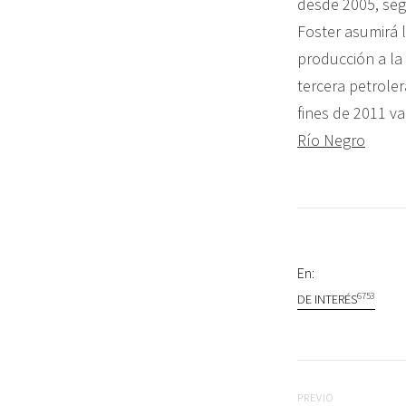
desde 2005, seg
Foster asumirá l
producción a la 
tercera petrole
fines de 2011 v
Río Negro
En:
6753
DE INTERÉS
Navegac
Previo
PREVIO