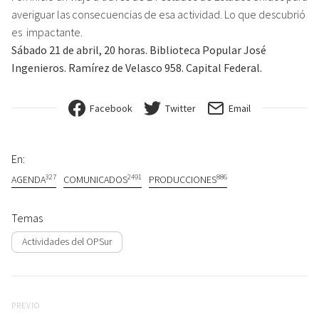
averiguar las consecuencias de esa actividad. Lo que descubrió
es impactante.
Sábado 21 de abril, 20 horas. Biblioteca Popular José
Ingenieros. Ramírez de Velasco 958. Capital Federal.
Facebook
Twitter
Email
En:
327
2491
886
AGENDA
COMUNICADOS
PRODUCCIONES
Temas
Actividades del OPSur
Navegación de entradas
Previo
PREVIO