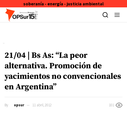
soberanía - energía - justicia ambiental
Skip to content
21/04 | Bs As: “La peor
alternativa. Promoción de
yacimientos no convencionales
en Argentina”
By
opsur
11 abril, 2012
101