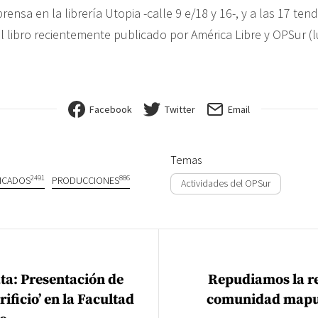
rensa en la librería Utopia -calle 9 e/18 y 16-, y a las 17 tend
l libro recientemente publicado por América Libre y OPSur (l
Facebook
Twitter
Email
Temas
2491
886
ICADOS
PRODUCCIONES
Actividades del OPSur
ión de entradas
ata: Presentación de
Repudiamos la re
rificio’ en la Facultad
comunidad mapu