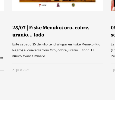
25/07 | Fiske Menuko: oro, cobre,
0
o
uranio… todo
s
Este sábado 25 de julio tendrá lugar en Fiske Menuko (Río
Es
Negro) el conversatorio Oro, cobre, uranio… todo. El
(F
nuevo avance minero…
Pe
un
21 julio, 2026
1 j