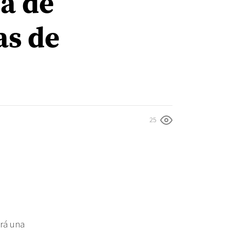
ia de
as de
25
ará una