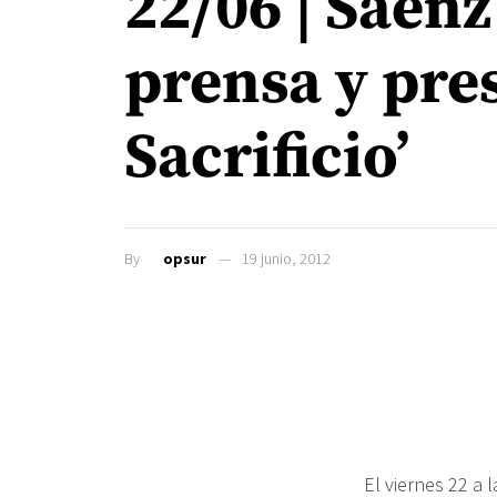
22/06 | Sáen
prensa y pre
Sacrificio’
By
opsur
19 junio, 2012
El viernes 22 a 