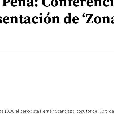
z Peña: Conferenc
sentación de ‘Zon
las 10.30 el periodista Hernán Scandizzo, coautor del libro d