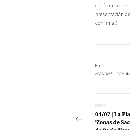
conferencia de p
presentación de
confirmar).
En:
327
AGENDA
COMUN
Navegac
Previo
PREVIO
04/07 | La Pl
‘Zonas de Sac