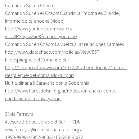
Comando Sur en Chaco:
Comando Sur en el Chaco: Cuando la limosna es Grande,
informe de telenoche (video)
http://www.youtube.com/watch?
v=bWR2UgkwKio&feature=youtu.be
Comando Sur en Chaco: La vuelta a las relaciones carnales
http://www.datachaco.com/noticias/view/557
El despliegue del Comando Sur
http://tiempo.infonews.com/2012/05/02/editorial-74525-el-
despliegue-del-comando-sur.php
Multitudinaria II Caravana por la Soberanía
http://www.libresdelsur.org.ar/noticia/en-chaco-contra-
capitanich-y-la-base-yanqui
Silvia Ferreyra
Asesora Bloque Libres del Sur – HCDN
silviaferreyra@recursosnaturales.org.ar
4953-9999//4952-9608//15-5936-5072