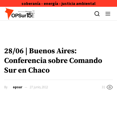
soberanía - energía - justicia ambiental
Skip to content
28/06 | Buenos Aires:
Conferencia sobre Comando
Sur en Chaco
By
opsur
27 junio, 2012
31