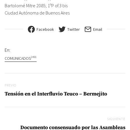
Bartolomé Mitre 2085; 1ºP of.3 bis
Ciudad Autónoma de Buenos Aires
Facebook
Twitter
Email
En:
2491
COMUNICADOS
Navegación de entradas
Previo
PREVIO
Tensión en el Interfluvio Teuco – Bermejito
SIGUIENTE
Si
Documento consensuado por las Asambleas