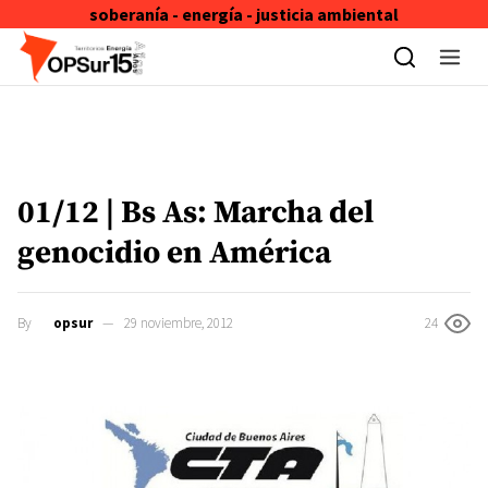
soberanía - energía - justicia ambiental
Skip to content
01/12 | Bs As: Marcha del
genocidio en América
By
opsur
29 noviembre, 2012
24