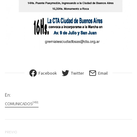
Facebook
Twitter
Email
En:
2491
COMUNICADOS
Navegación de entradas
Previo
PREVIO