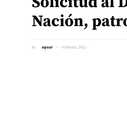
Solicitud al 
Nación, patr
By
opsur
4 febrero, 2013