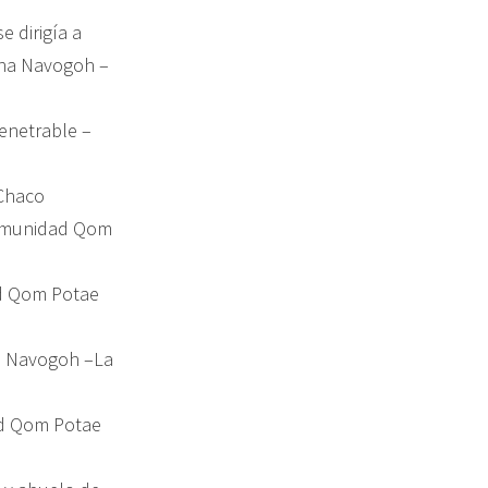
e dirigía a
cna Navogoh –
enetrable –
 Chaco
 Comunidad Qom
ad Qom Potae
a Navogoh –La
ad Qom Potae