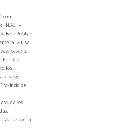
) con
 I.N.A.L. –
de Bien Público
nte la IGJ, se
hacer cesar la
os Pueblos
to los
ace largo
Provincia de
eta, de los
das.
Potae Napocna