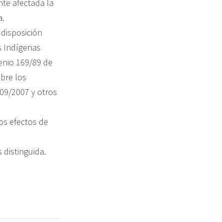
nte afectada la
a.
 disposición
s Indígenas
venio 169/89 de
obre los
09/2007 y otros
os efectos de
 distinguida.