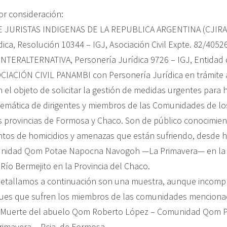
r consideración:
 JURISTAS INDIGENAS DE LA REPUBLICA ARGENTINA (CJIRA
ica, Resolución 10344 – IGJ, Asociación Civil Expte. 82/40526;
TERALTERNATIVA, Personería Jurídica 9726 – IGJ, Entidad 
OCIACIÓN CIVIL PANAMBI con Personería Jurídica en trámite a
n el objeto de solicitar la gestión de medidas urgentes para 
temática de dirigentes y miembros de las Comunidades de l
s provincias de Formosa y Chaco. Son de público conocimien
entos de homicidios y amenazas que están sufriendo, desde h
unidad Qom Potae Napocna Navogoh —La Primavera— en la 
 Río Bermejito en la Provincia del Chaco.
etallamos a continuación son una muestra, aunque incompl
ques que sufren los miembros de las comunidades menciona
– Muerte del abuelo Qom Roberto López – Comunidad Qom 
imavera— Pcia. de Formosa