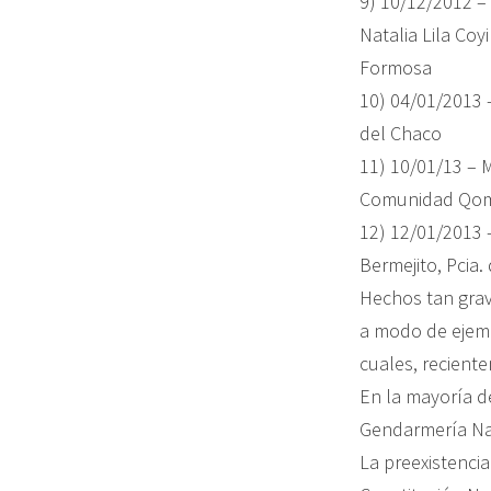
9) 10/12/2012 –
Natalia Lila C
Formosa
10) 04/01/2013 –
del Chaco
11) 10/01/13 – M
Comunidad Qom 
12) 12/01/2013 –
Bermejito, Pcia.
Hechos tan grav
a modo de ejemp
cuales, recient
En la mayoría de
Gendarmería Na
La preexistencia