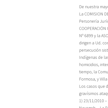
De nuestra mayo
La COMISION DE
Personería Juríd
COOPERACIÓN IN
Nº 6899 y la AS
dirigen a Ud. co
persecución sis
Indígenas de la
homicidios, int
tiempo, la Com
Formosa, y Villa
Los casos que d
gravísimos ata
1) 23/11/2010 
Navogoh —La Pr