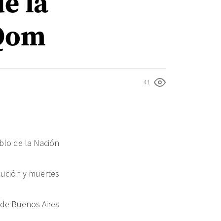
e la
 Qom
41
blo de la Nación
cución y muertes
 de Buenos Aires