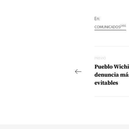
En:
2491
COMUNICADOS
Navegac
Previo
PREVIO
Pueblo Wichi
denuncia más
evitables