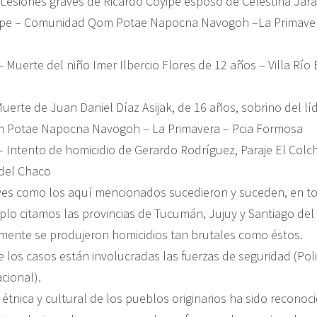
 Lesiones graves de Ricardo Coyipe esposo de Celestina Jara
oyipe – Comunidad Qom Potae Napocna Navogoh –La Primaver
 Muerte del niño Imer Ilbercio Flores de 12 años – Villa Río 
uerte de Juan Daniel Díaz Asijak, de 16 años, sobrino del líd
Potae Napocna Navogoh – La Primavera – Pcia Formosa
 Intento de homicidio de Gerardo Rodríguez, Paraje El Colch
 del Chaco
es como los aquí mencionados sucedieron y suceden, en tod
lo citamos las provincias de Tucumán, Jujuy y Santiago del 
emente se produjeron homicidios tan brutales como éstos.
 los casos están involucradas las fuerzas de seguridad (Poli
cional).
 étnica y cultural de los pueblos originarios ha sido reconoc