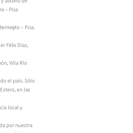
 y abuelo de
a – Pcia
Bermejito – Pcia.
er Félix Díaz,
ón, Villa Río
o el país. Sólo
Estero, en las
cía local y
ida por nuestra