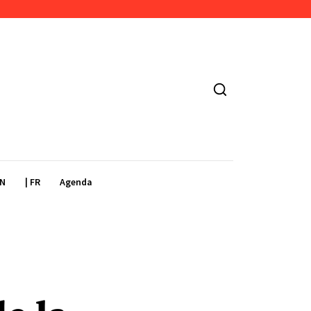
EN
| FR
Agenda