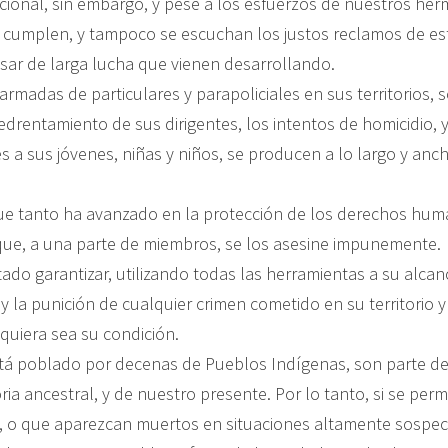
cional, sin embargo, y pese a los esfuerzos de nuestros her
 cumplen, y tampoco se escuchan los justos reclamos de e
esar de larga lucha que vienen desarrollando.
armadas de particulares y parapoliciales en sus territorios
edrentamiento de sus dirigentes, los intentos de homicidio, 
s a sus jóvenes, niñas y niños, se producen a lo largo y anc
ue tanto ha avanzado en la protección de los derechos hum
que, a una parte de miembros, se los asesine impunemente.
ado garantizar, utilizando todas las herramientas a su alcanc
y la punición de cualquier crimen cometido en su territorio y
quiera sea su condición.
tá poblado por decenas de Pueblos Indígenas, son parte de 
ria ancestral, y de nuestro presente. Por lo tanto, si se perm
, o que aparezcan muertos en situaciones altamente sospec