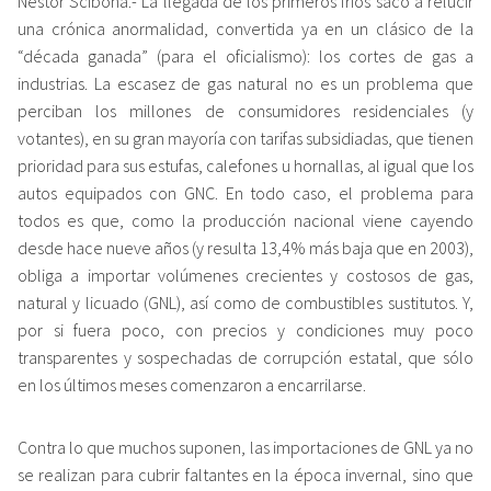
Néstor Scibona.- La llegada de los primeros fríos sacó a relucir
una crónica anormalidad, convertida ya en un clásico de la
“década ganada” (para el oficialismo): los cortes de gas a
industrias. La escasez de gas natural no es un problema que
perciban los millones de consumidores residenciales (y
votantes), en su gran mayoría con tarifas subsidiadas, que tienen
prioridad para sus estufas, calefones u hornallas, al igual que los
autos equipados con GNC. En todo caso, el problema para
todos es que, como la producción nacional viene cayendo
desde hace nueve años (y resulta 13,4% más baja que en 2003),
obliga a importar volúmenes crecientes y costosos de gas,
natural y licuado (GNL), así como de combustibles sustitutos. Y,
por si fuera poco, con precios y condiciones muy poco
transparentes y sospechadas de corrupción estatal, que sólo
en los últimos meses comenzaron a encarrilarse.
Contra lo que muchos suponen, las importaciones de GNL ya no
se realizan para cubrir faltantes en la época invernal, sino que