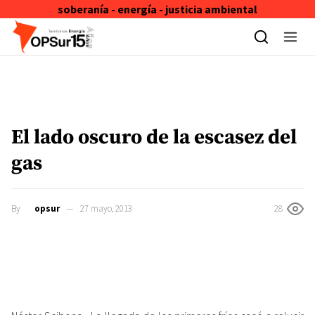
soberanía - energía - justicia ambiental
Skip to content
El lado oscuro de la escasez del
gas
By
opsur
27 mayo, 2013
28