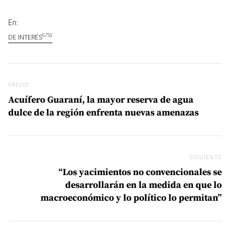
En:
6753
DE INTERÉS
Navegación de entradas
Previo
PREVIO
Acuífero Guaraní, la mayor reserva de agua
dulce de la región enfrenta nuevas amenazas
SIGUIENTE
Si
“Los yacimientos no convencionales se
desarrollarán en la medida en que lo
macroeconómico y lo político lo permitan”