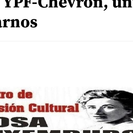
s: YPF-Chevron, u
arnos