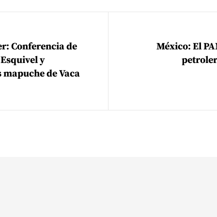
ión de entradas
ier: Conferencia de
México: El PA
 Esquivel y
petrole
 mapuche de Vaca