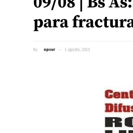
09/08 | Bs A
para fractur
By
opsur
1 agosto, 2013