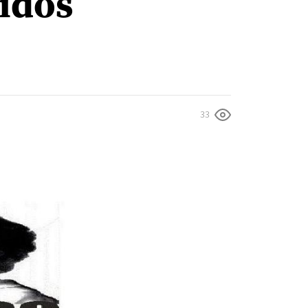
nidos
33