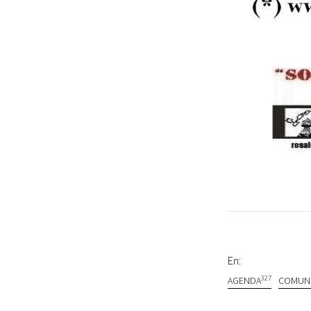
En:
327
AGENDA
COMUN