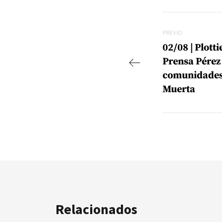
Navegac
Previo
PREVIO
02/08 | Plott
Prensa Pérez
comunidades
Muerta
Relacionados