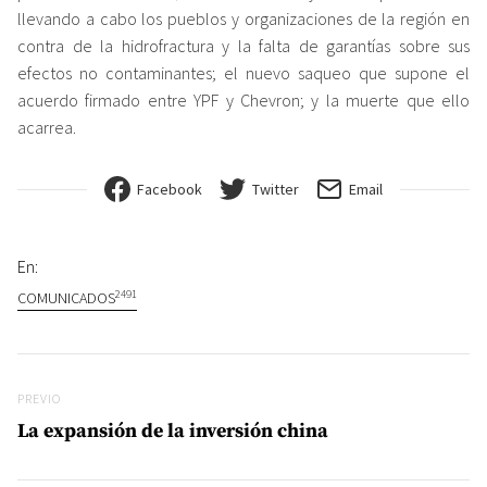
llevando a cabo los pueblos y organizaciones de la región en
contra de la hidrofractura y la falta de garantías sobre sus
efectos no contaminantes; el nuevo saqueo que supone el
acuerdo firmado entre YPF y Chevron; y la muerte que ello
acarrea.
Facebook
Twitter
Email
En:
2491
COMUNICADOS
Navegación de entradas
Previo
PREVIO
La expansión de la inversión china