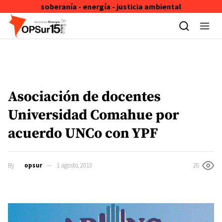
soberanía - energía - justicia ambiental
Skip to content
Asociación de docentes
Universidad Comahue por
acuerdo UNCo con YPF
By
opsur
1 agosto, 2013
28