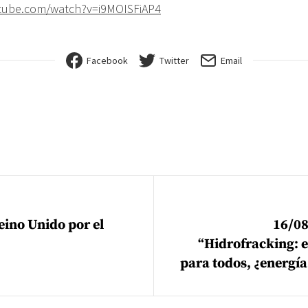
tube.com/watch?
v=i9MOISFiAP4
Facebook
Twitter
Email
ión de entradas
eino Unido por el
16/08
“Hidrofracking: 
para todos, ¿energía