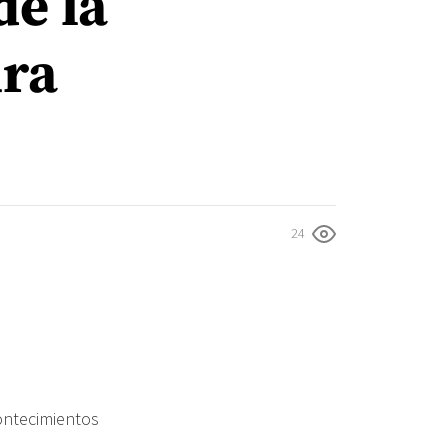
de la
ura
24
ontecimientos