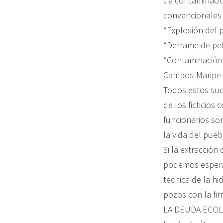
de contaminació
convencionales 
*Explosión del p
*Derrame de pet
*Contaminación
Campos-Maripe e
Todos estos suc
de los ficticios
funcionarios so
la vida del pue
Si la extracció
podemos esperar
técnica de la h
pozos con la fi
LA DEUDA ECOL