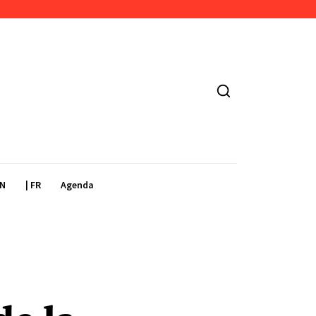
EN
| FR
Agenda