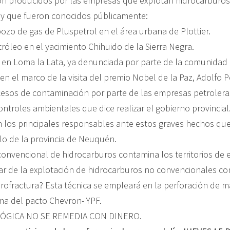
n producidos por las empresas que explotan hidrocarburos
y que fueron conocidos públicamente:
ozo de gas de Pluspetrol en el área urbana de Plottier.
róleo en el yacimiento Chihuido de la Sierra Negra.
 en Loma la Lata, ya denunciada por parte de la comunida
n el marco de la visita del premio Nobel de la Paz, Adolfo P
esos de contaminación por parte de las empresas petroler
 controles ambientales que dice realizar el gobierno provincial
n los principales responsables ante estos graves hechos qu
blo de la provincia de Neuquén.
n convencional de hidrocarburos contamina los territorios de
 de la explotación de hidrocarburos no convencionales con
idrofractura? Esta técnica se empleará en la perforación de 
rma del pacto Chevron- YPF.
ÓGICA NO SE REMEDIA CON DINERO.