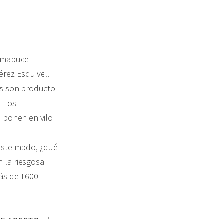
d mapuce
érez Esquivel.
as son producto
. Los
e ponen en vilo
 este modo, ¿qué
 la riesgosa
más de 1600