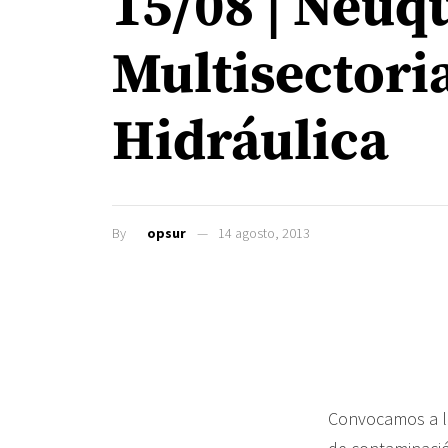
15/08 | Neuq
Multisectoria
Hidráulica
By
opsur
14 agosto, 2013
Convocamos a lo