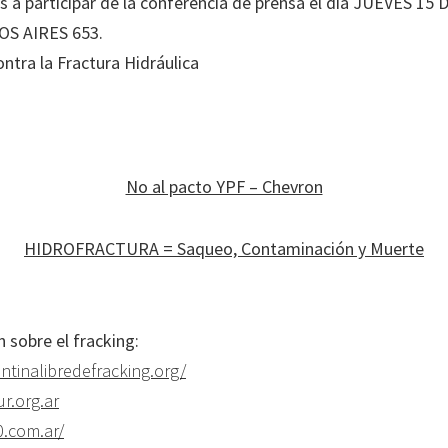
s a participar de la conferencia de prensa el día JUEVES 15
OS AIRES 653.
ontra la Fractura Hidráulica
No al pacto YPF – Chevron
HIDROFRACTURA = Saqueo, Contaminación y Muerte
 sobre el fracking:
ntinalibredefracking.org/
r.org.ar
.com.ar/