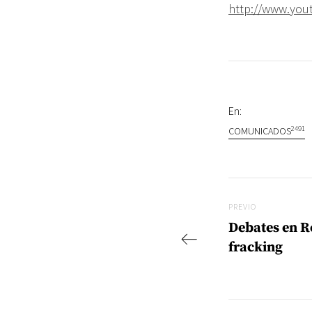
http://www.you
En:
2491
COMUNICADOS
Navegac
Previo
PREVIO
Debates en R
fracking