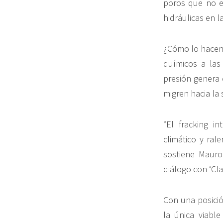
poros que no es
hidráulicas en l
¿Cómo lo hacen?
químicos a las 
presión genera 
migren hacia la 
“El fracking i
climático y ral
sostiene Maur
diálogo con ‘Clar
Con una posició
la única viabl