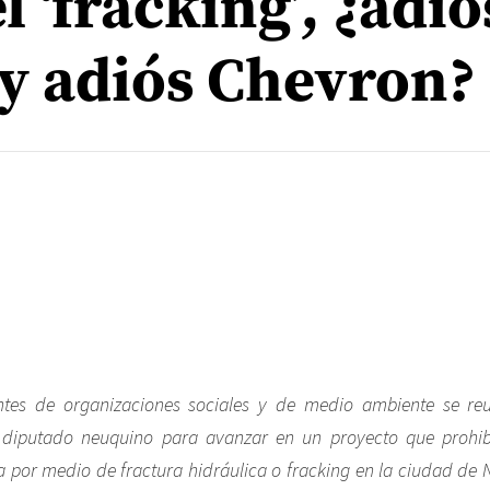
l ‘fracking’, ¿adió
y adiós Chevron?
antes de organizaciones sociales y de medio ambiente se re
 diputado neuquino para avanzar en un proyecto que prohib
a por medio de fractura hidráulica o fracking en la ciudad de 