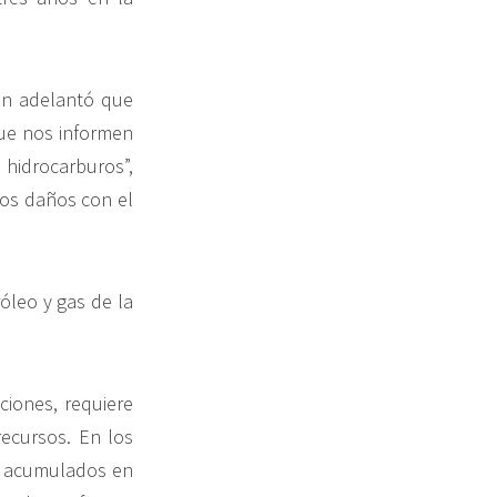
en adelantó que
que nos informen
 hidrocarburos”,
ros daños con el
óleo y gas de la
iones, requiere
recursos. En los
án acumulados en