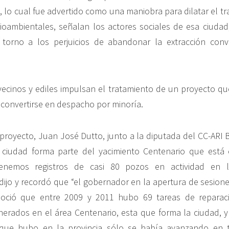
 lo cual fue advertido como una maniobra para dilatar el tr
oambientales, señalan los actores sociales de esa ciudad
 torno a los perjuicios de abandonar la extracción conv
ecinos y ediles impulsan el tratamiento de un proyecto q
a convertirse en despacho por minoría.
 proyecto, Juan José Dutto, junto a la diputada del CC-ARI B
a ciudad forma parte del yacimiento Centenario que está
tenemos registros de casi 80 pozos en actividad en 
ijo y recordó que “el gobernador en la apertura de sesiones
oció que entre 2009 y 2011 hubo 69 tareas de reparac
erados en el área Centenario, esta que forma la ciudad, 
que hubo en la provincia sólo se había avanzando en 