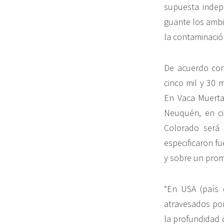
supuesta indepe
guante los ambie
la contaminación
De acuerdo con 
cinco mil y 30 
En Vaca Muerta 
Neuquén, en ci
Colorado será 
especificaron fu
y sobre un prom
“En USA (país 
atravesados por
la profundidad 