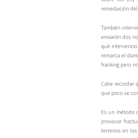
remediación del
También intervi
enviarán dos no
qué intervencio
remarca el diar
fracking pero n
Cabe recordar q
que poco se con
Es un método de
provocar fractu
terrenos en los