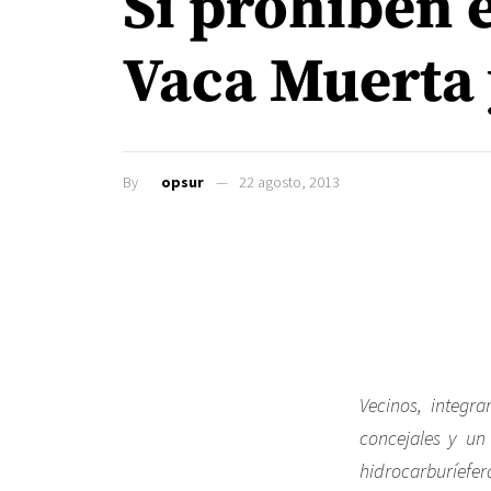
Si prohiben e
Vaca Muerta 
By
opsur
22 agosto, 2013
Vecinos, integr
concejales y un
hidrocarburíefer