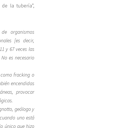
 de la tubería”,
 de organismos
nales [es decir,
11 y 67 veces las
. No es necesario
a como fracking o
ambién encendidas
áneas, provocar
ógicas.
gnotto, geólogo y
: cuando uno está
lo único que hizo