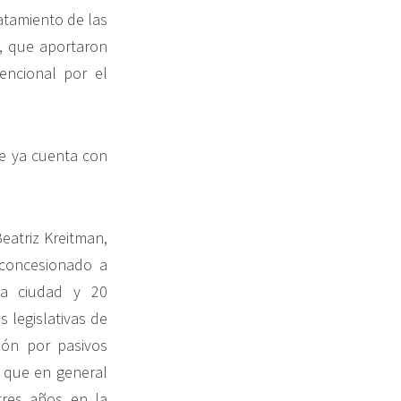
atamiento de las
, que aportaron
encional por el
ue ya cuenta con
eatriz Kreitman,
 concesionado a
la ciudad y 20
 legislativas de
ión por pasivos
y que en general
tres años en la