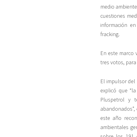
medio ambiente,
cuestiones medi
información en
fracking.
En este marco v
tres votos, par
El impulsor del
explicó que “l
Pluspetrol y 
abandonados”, d
este año recon
ambientales gen
sobre los 191 