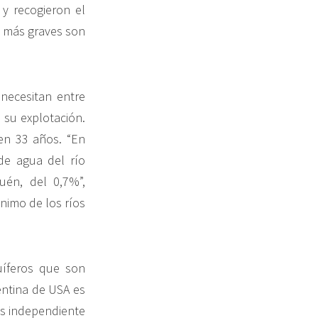
 y recogieron el
os más graves son
 necesitan entre
 su explotación.
 en 33 años. “En
de agua del río
uén, del 0,7%”,
ínimo de los ríos
uíferos que son
entina de USA es
es independiente