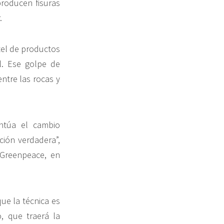
producen fisuras
.
tel de productos
l. Ese golpe de
ntre las rocas y
entúa el cambio
ción verdadera”,
Greenpeace, en
ue la técnica es
, que traerá la