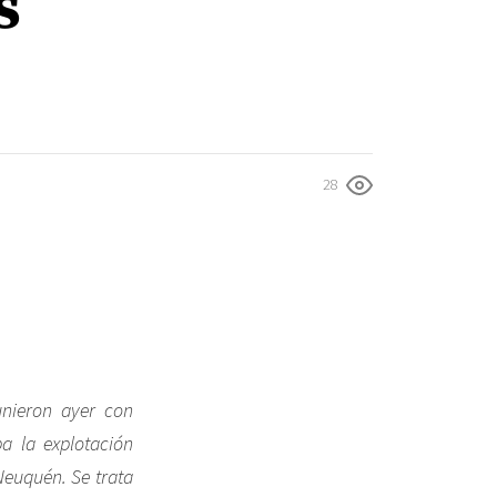
s
28
unieron ayer con
a la explotación
Neuquén. Se trata