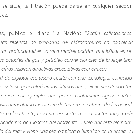
se sitúe, la filtración puede darse en cualquier sección
dez.
s, publicó el diario ‘La Nación’: “
Según estimaciones
, las reservas no probadas de hidrocarburos no convencio
ran profundidad en la roca madre] podrían multiplicar entre 
s actuales de gas y petróleo convencionales de la Argentina
 cifras inspiran atractivas expectativas económicas.
d de explotar ese tesoro oculto con una tecnología, conocid
ue sólo se generalizó en los últimos años, viene suscitando t
Se dice, por ejemplo, que puede contaminar aguas subterr
sta aumentar la incidencia de tumores o enfermedades neurol
toca el ambiente, hay una respuesta -dice el doctor Jorge Codi
 Academia de Ciencias del Ambiente-. Suelo dar este ejemplo
lla del mar y viene una ola, empieza a hundirse en la arena, y 