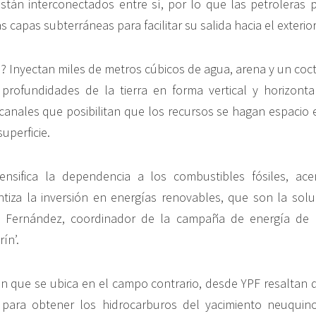
tán interconectados entre sí, por lo que las petroleras 
as capas subterráneas para facilitar su salida hacia el exterior
 Inyectan miles de metros cúbicos de agua, arena y un coc
profundidades de la tierra en forma vertical y horizonta
canales que posibilitan que los recursos se hagan espacio e
superficie.
ntensifica la dependencia a los combustibles fósiles, ac
entiza la inversión en energías renovables, que son la solu
o Fernández, coordinador de la campaña de energía de 
ín’.
n que se ubica en el campo contrario, desde YPF resaltan q
e para obtener los hidrocarburos del yacimiento neuquino