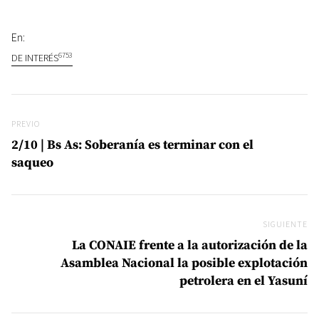
En:
6753
DE INTERÉS
Navegación de entradas
Previo
PREVIO
2/10 | Bs As: Soberanía es terminar con el
saqueo
SIGUIENTE
Si
La CONAIE frente a la autorización de la
Asamblea Nacional la posible explotación
petrolera en el Yasuní