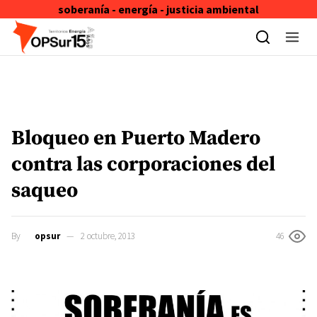
soberanía - energía - justicia ambiental
Skip to content
Bloqueo en Puerto Madero
contra las corporaciones del
saqueo
By
opsur
2 octubre, 2013
46