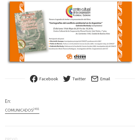
Facebook
Twitter
Email
En:
2491
COMUNICADOS
Navegación de entradas
Previo
PREVIO