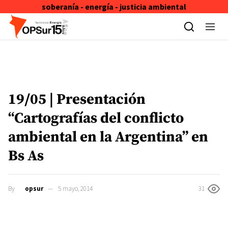
soberanía - energía - justicia ambiental
Skip to content
19/05 | Presentación
“Cartografías del conflicto
ambiental en la Argentina” en
Bs As
By
opsur
5 mayo, 2014
31