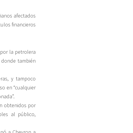
rianos afectados
culos financieros
or la petrolera
os donde también
eras, y tampoco
aso en “cualquier
onada”.
on obtenidos por
les al público,
enó a Chevron a