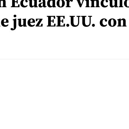
n Ecuador víncul
de juez EE.UU. con