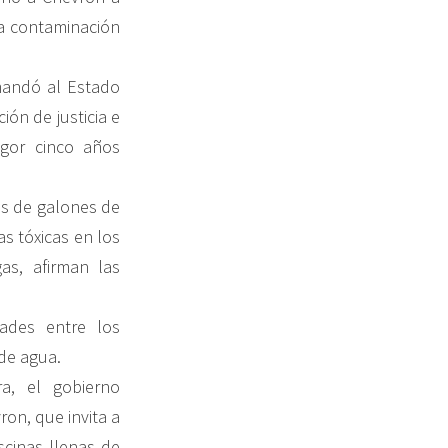
la contaminación
mandó al Estado
ión de justicia e
igor cinco años
es de galones de
as tóxicas en los
as, afirman las
ades entre los
de agua.
a, el gobierno
on, que invita a
iscinas llenas de