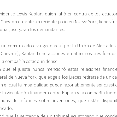
nidense Lewis Kaplan, quien falló en contra de los ecuato
 Chevron durante un reciente juicio en Nueva York, tiene vín
ional, aseguran los demandantes.
un comunicado divulgado aquí por la Unión de Afectados p
de Chevron), Kaplan tiene acciones en al menos tres fond
 la compañía estadounidense.
a que el jurista nunca mencionó estas relaciones financi
deral de Nueva York, que exige a los jueces retirarse de un c
n el cual la imparcialidad pueda razonablemente ser cuesti
 la vinculación financiera entre Kaplan y la compañía fuer
uzadas de informes sobre inversiones, que están disponib
nicado.
nó que la sentencia de un tribunal ecuatoriano que cond