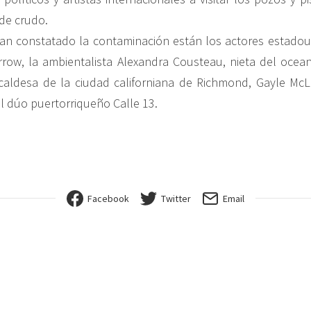
 de crudo.
han constatado la contaminación están los actores estado
rrow, la ambientalista Alexandra Cousteau, nieta del oce
caldesa de la ciudad californiana de Richmond, Gayle McL
l dúo puertorriqueño Calle 13.
Facebook
Twitter
Email