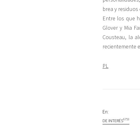
brea y residuos
Entre los que 
Glover y Mia Fa
Cousteau, la al
recientemente e
PL
En:
6753
DE INTERÉS