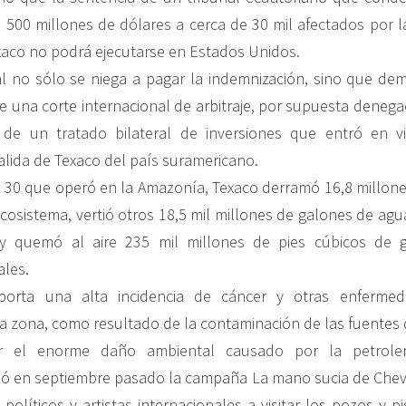
 500 millones de dólares a cerca de 30 mil afectados por 
aco no podrá ejecutarse en Estados Unidos.
l no sólo se niega a pagar la indemnización, sino que de
 una corte internacional de arbitraje, por supuesta denegac
 de un tratado bilateral de inversiones que entró en v
alida de Texaco del país suramericano.
i 30 que operó en la Amazonía, Texaco derramó 16,8 millon
cosistema, vertió otros 18,5 mil millones de galones de agu
 y quemó al aire 235 mil millones de pies cúbicos de g
ales.
porta una alta incidencia de cáncer y otras enfermed
a zona, como resultado de la contaminación de las fuentes 
r el enorme daño ambiental causado por la petroler
ció en septiembre pasado la campaña La mano sucia de Chevr
políticos y artistas internacionales a visitar los pozos y p