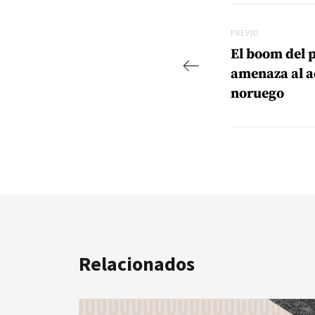
Navegac
Previo
PREVIO
El boom del 
amenaza al a
noruego
Relacionados