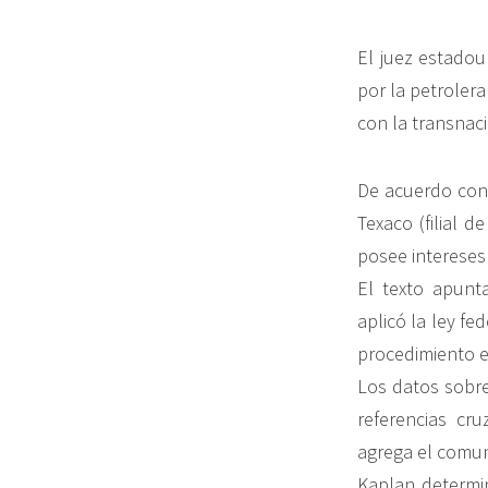
El juez estadou
por la petrolera
con la transnac
De acuerdo con 
Texaco (filial 
posee intereses
El texto apunt
aplicó la ley fe
procedimiento e
Los datos sobre
referencias cr
agrega el comu
Kaplan determi