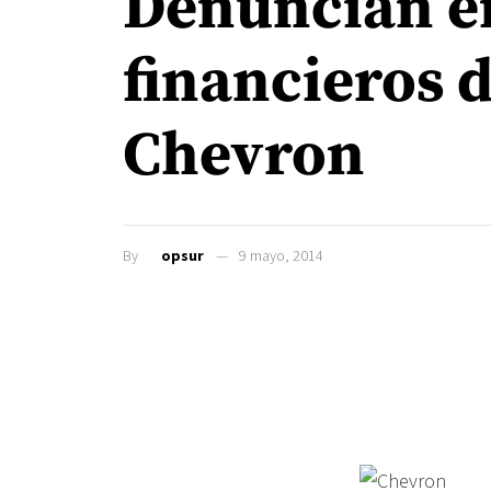
Denuncian e
financieros 
Chevron
By
opsur
9 mayo, 2014