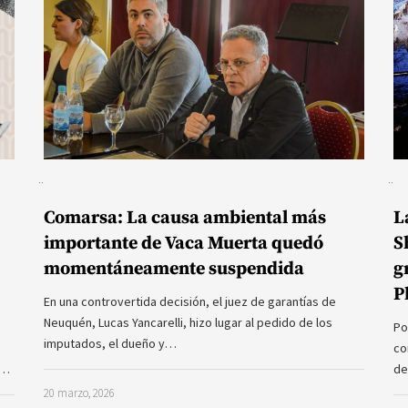
Comarsa: La causa ambiental más
L
importante de Vaca Muerta quedó
S
momentáneamente suspendida
g
P
En una controvertida decisión, el juez de garantías de
Neuquén, Lucas Yancarelli, hizo lugar al pedido de los
Po
imputados, el dueño y…
co
a…
de
20 marzo, 2026