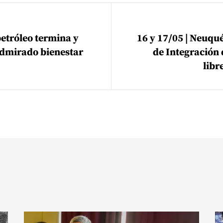
ión de entradas
petróleo termina y
16 y 17/05 | Neuqu
dmirado bienestar
de Integración 
libr