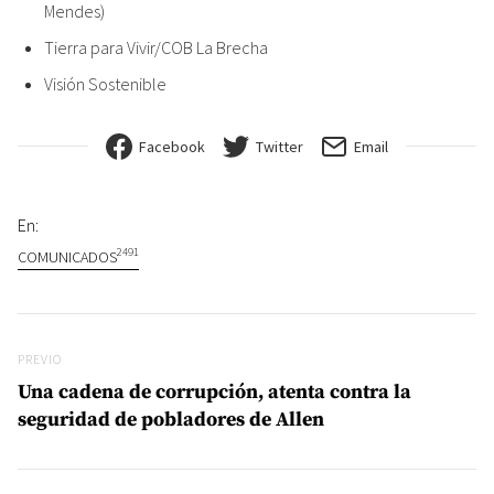
Mendes)
Tierra para Vivir/COB La Brecha
Visión Sostenible
Facebook
Twitter
Email
En:
2491
COMUNICADOS
Navegación de entradas
Previo
PREVIO
Una cadena de corrupción, atenta contra la
seguridad de pobladores de Allen