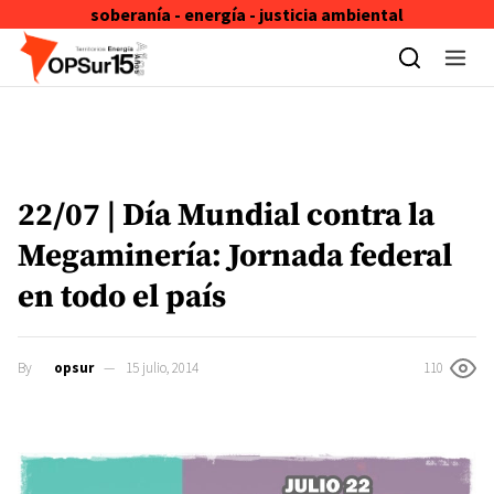
soberanía - energía - justicia ambiental
Skip to content
22/07 | Día Mundial contra la
Megaminería: Jornada federal
en todo el país
By
opsur
15 julio, 2014
110