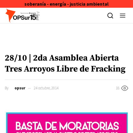
soberanía - energía - justicia ambiental
Skip to content
28/10 | 2da Asamblea Abierta
Tres Arroyos Libre de Fracking
By
opsur
24 octubre, 2014
18