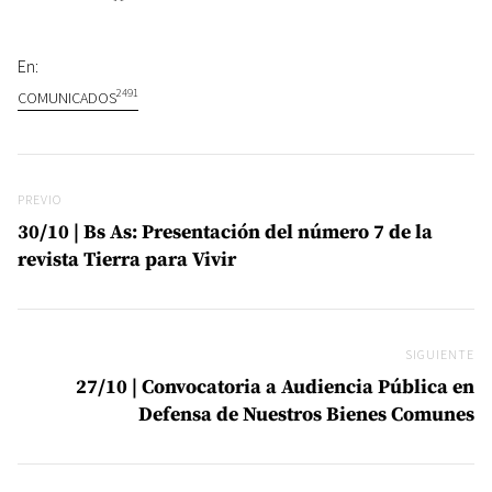
En:
2491
COMUNICADOS
Navegación de entradas
Previo
PREVIO
30/10 | Bs As: Presentación del número 7 de la
revista Tierra para Vivir
SIGUIENTE
Si
27/10 | Convocatoria a Audiencia Pública en
Defensa de Nuestros Bienes Comunes