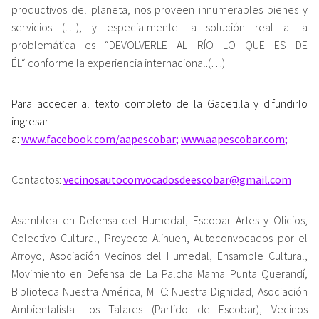
productivos del planeta, nos proveen innumerables bienes y
servicios (…); y especialmente la solución real a la
problemática es “DEVOLVERLE AL RÍO LO QUE ES DE
ÉL“ conforme la experiencia internacional.(…)
Para acceder al texto completo de la Gacetilla y difundirlo
ingresar
a:
www.facebook.com/aapescoba
r
;
www.aapescobar.com
;
Contactos:
vecinosautoconvocadosdeescobar
@gmail.com
Asamblea en Defensa del Humedal, Escobar Artes y Oficios,
Colectivo Cultural, Proyecto Alihuen, Autoconvocados por el
Arroyo, Asociación Vecinos del Humedal, Ensamble Cultural,
Movimiento en Defensa de La Palcha Mama Punta Querandí,
Biblioteca Nuestra América, MTC: Nuestra Dignidad, Asociación
Ambientalista Los Talares (Partido de Escobar), Vecinos