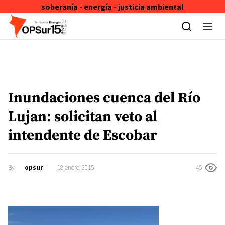
soberanía - energía - justicia ambiental
Skip to content
Inundaciones cuenca del Río
Lujan: solicitan veto al
intendente de Escobar
By
opsur
18 enero, 2015
45