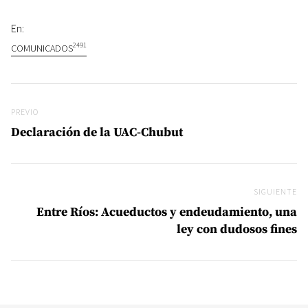
En:
2491
COMUNICADOS
Navegación de entradas
Previo
PREVIO
Declaración de la UAC-Chubut
SIGUIENTE
Si
Entre Ríos: Acueductos y endeudamiento, una
ley con dudosos fines