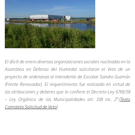
El día 6 de enero diversas organizaciones sociales nucleadas en la
Asamblea en Defensa del Humedal solicitaron el Veto de un
proyecto de ordenanza al Intendente de Escobar Sandro Guzmán
(Frente Renovador). El requerimiento fue realizado en virtud de
las atribuciones y deberes que le confiere el Decreto-Ley 6769/58
– Ley Orgánica de las Municipalidades art. 108 inc. 2º.(
Texto
Completo Solicitud de Veto
)