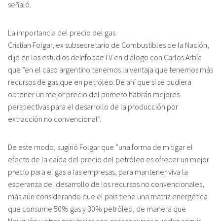
Neuquén y otras provincias con esos recursos puedan seguir
atrayendo inversiones”.
Desde el punto de vista de la balanza energética, Cristian
Folgar consideró que un punto relevante a tener en cuenta es
ver si la baja del precio del crudo se concentra allí o se
extiende a todas las materias primas, como la soja, el maíz y de
todo el complejo agroindustrial, la Argentina va a tener más
pérdida de divisas por el lado de las exportaciones que
beneficios por el ahorro con las importaciones energéticas.
Facebook
Twitter
Email
En:
6753
DE INTERÉS