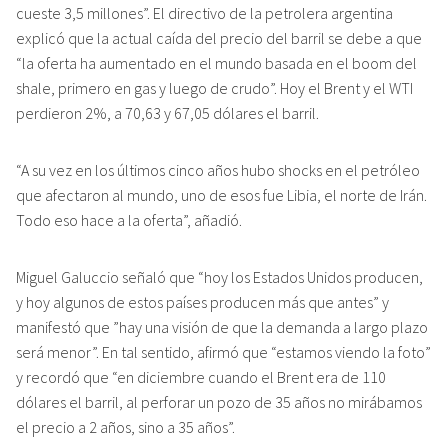
cueste 3,5 millones”. El directivo de la petrolera argentina
explicó que la actual caída del precio del barril se debe a que
“la oferta ha aumentado en el mundo basada en el boom del
shale, primero en gas y luego de crudo”. Hoy el Brent y el WTI
perdieron 2%, a 70,63 y 67,05 dólares el barril.
“A su vez en los últimos cinco años hubo shocks en el petróleo
que afectaron al mundo, uno de esos fue Libia, el norte de Irán.
Todo eso hace a la oferta”, añadió.
Miguel Galuccio señaló que “hoy los Estados Unidos producen,
y hoy algunos de estos países producen más que antes” y
manifestó que ”hay una visión de que la demanda a largo plazo
será menor”. En tal sentido, afirmó que “estamos viendo la foto”
y recordó que “en diciembre cuando el Brent era de 110
dólares el barril, al perforar un pozo de 35 años no mirábamos
el precio a 2 años, sino a 35 años”.