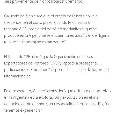
El titular de YPF afirmó que la Organización de Países
Exportadores de Petróleo (OPEP) “apostó a proteger su
participación de mercado”, al permitir una caída de los precios
internacionales.
En otro aspecto, Galuccio consideró que el futuro del petróleo
en la Argentina es la exploración y explotación en el mar,
conocido como off shore, una especialidad en la cual, dijo, “no
tenemos experiencia”.
Por otro lado, ante preguntas de los
empresarios sobre la Ley de Hidrocarburos,
sobre un artículo que permite la
importación de equipos sin costo fiscal, contestó que “hay que
pensar en Equipos de perforación”. “Hasta que la Argentina
pueda fabricar un equipo de perforación pueden pasar 10
años, y en el medio tenemos que vivir. Además los equipos de