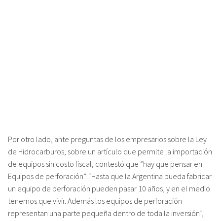
perforación representan una parte pequeña dentro de toda la
inversión”, señaló.
La importancia del precio del gas
Cristian Folgar, ex subsecretario de Combustibles de la Nación,
dijo en los estudios deInfobaeTV en diálogo con Carlos Arbía
que ”en el caso argentino tenemos la ventaja que tenemos más
recursos de gas que en petróleo. De ahí que si se pudiera
obtener un mejor precio del primero habrán mejores
perspectivas para el desarrollo de la producción por
extracción no convencional”.
De este modo, sugirió Folgar que ”una forma de mitigar el
efecto de la caída del precio del petróleo es ofrecer un mejor
precio para el gas a las empresas, para mantener viva la
esperanza del desarrollo de los recursos no convencionales,
más aún considerando que el país tiene una matriz energética
que consume 50% gas y 30% petróleo, de manera que