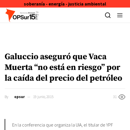
soberanía - energía - justicia ambiental
Skip to content
Galuccio aseguró que Vaca
Muerta “no está en riesgo” por
la caída del precio del petróleo
By
opsur
19 junio, 2015
31
En la conferencia que organiza la UIA, el titular de YPF