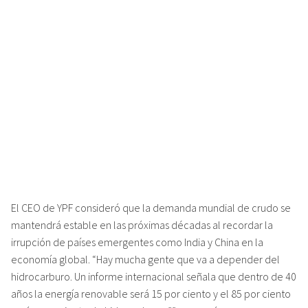
El CEO de YPF consideró que la demanda mundial de crudo se
mantendrá estable en las próximas décadas al recordar la
irrupción de países emergentes como India y China en la
economía global. “Hay mucha gente que va a depender del
hidrocarburo. Un informe internacional señala que dentro de 40
años la energía renovable será 15 por ciento y el 85 por ciento
será proveniente de hidrocarburos””, remarcó.
Galuccio dejó en claro que el precio de la nafta no va a
descender en el corto plazo. Cuando le consultaron,
respondió: “El precio del petróleo medanito (el que se
produce en la Argentina) se encuentra en u$s84 y el de Nigeria
(el que se importa) no es tan barato”.