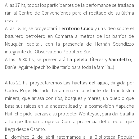
A las 17 hs​,​ todos los participantes de la perfomance se traslada​
rán al Centro de Convenciones para el recitado de ​su última
escala.
A las 18 hs​, se proyectará
Territorio Crudo
​y un ​video sobre el
basurero petrolero en Comarsa a metros de los barrios de
Neuqu​én capital, con la presencia de Hern​án Scandizzo
integrante de​l Observatorio Petrolero Sur.
A las 19.30 hs​,​ ​se presentará
La pelela
T​í​teres y
Vairoletto
​, ​
Daniel Aguirre (pechito libertario para toda la familia.​..)
​A las ​21 hs​,​ proyectaremos
​​Las huellas del agua
​,​ dirigida por
Carlos Rojas Hurtado La amenaza constante de la industria
minera, que arrasa con ríos, bosques y mares, un pueblo que
basa sus raíces en la ancestralidad y la cosmovisión Mapuche
Huilliche pide fuerzas ​a su protector Wenteyao, para dar batalla
a lo​ que​ llaman progreso. Con la presencia del director que
llega desde Osorno.
El domingo 2 de abril retornamos a la Biblioteca ​Popular