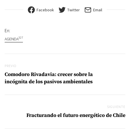
Facebook
Twitter
Email
En:
327
AGENDA
Navegación de entradas
Previo
PREVIO
Comodoro Rivadavia: crecer sobre la
incógnita de los pasivos ambientales
SIGUIENTE
Si
Fracturando el futuro energético de Chile