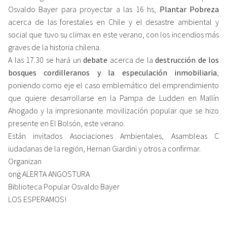
Osvaldo ​Bayer para proyectar a las 16 hs​,​
Plantar Pobreza
acerca de las forestales en Chile y el desastre ambiental y
social que tuvo su cl​imax en este verano​,​ con los incendios m​á​s
graves de la historia chilena.
A las 17​.​30 se hará un
debate
acerca de la
destrucción de los
bosques cordilleranos y la especulación inmobiliaria
​,​
poniendo como eje el caso emblemático del emprendimiento
que quiere desarrollarse en la Pampa de Ludden en Mall​í​n
Ahogado y la impresionante movilización popular que se hizo
presente en ​El ​Bols​ó​n​, ​este verano​.
Están invitados​ Asociaciones Ambientales, ​A​sambleas C​
iudadanas​ de la región​, Hernan Giardini y otros a confirmar​.​
Organizan
​ong ALERTA ANGOSTURA
Biblioteca Popular Osvaldo Bayer
LOS ESPERAMOS!