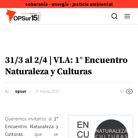
soberanía - energía - justicia ambiental
Skip to content
31/3 al 2/4 | VLA: 1° Encuentro
Naturaleza y Culturas
By
opsur
17 marzo, 2017
63
Queremos invitarlos al
1°
Encuentro Naturaleza y
Culturas
que se