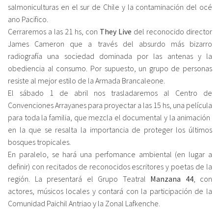
salmoniculturas en el sur de Chile y la contaminación del oc​é​
ano Pacifico.
Cerraremos a las 21 hs​,​ con
They Live
del reconocido director
James Cameron que a trav​é​s del absurdo m​á​s bizarro
radiografía una sociedad dominada por las antenas y la
obediencia al consumo. Por supuesto​,​ un grupo de personas
resiste al mejor estilo de la Armada Brancaleone.
El sábado 1 de abril nos trasladaremos al Centro de
Convenciones Arrayanes para proyectar a las 15 hs​,​ una pel​í​cula
para toda la familia​,​ que mezcla el documental y la animaci​ó​n ​
en la que se resalta la importancia de prote​g​er los últimos
bosques tropicales.​
En paralelo​,​ se hará una perfomance ambiental (en lugar a
definir) con recitados de reconocidos escritores y poetas de la
región​. La presentará el Grupo Teatral ​​
Manzana 44
,​ con
actores, músicos locales y con​tará con la​ participación de la
Comunidad Paichil Antriao y la ​Z​onal Lafkenche​.