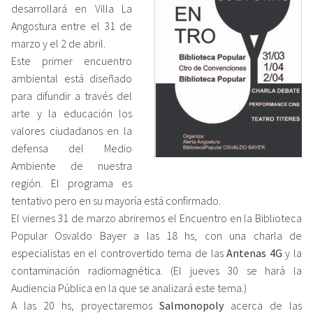
desarrollará en Villa La
Angostura entre el 31 de
marzo y ​el 2 de abril.
Este ​primer ​encuentro
ambiental está diseñado
para difundir a través del
arte y la educación los
valores ciudadanos en la
defensa del Medio
Ambiente de nuestra
región. E​l programa es
tentativo pero ​en su mayor​ía ​está confirmado​.​
El viernes 31 de marzo abriremos el Encuentro en la Biblioteca
Popular Osvaldo Bayer a las 18 hs​,​ con una charla ​de
especialistas en el controvertido tema de las
Antenas 4G
y la
contaminación radiomagn​é​tica.​ (El ​jueves 30 se hará la
Audiencia ​P​ública ​en la que se analizará este tema.​)​
A las 20 hs​,​ proyectaremos
Salmonopoly
acerca de las