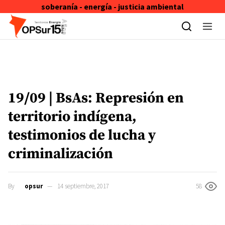
soberanía - energía - justicia ambiental
Skip to content
19/09 | BsAs: Represión en
territorio indígena,
testimonios de lucha y
criminalización
By
opsur
14 septiembre, 2017
58