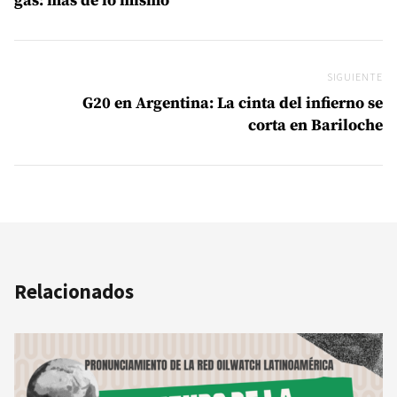
gas: más de lo mismo
SIGUIENTE
Si
G20 en Argentina: La cinta del infierno se
corta en Bariloche
Relacionados