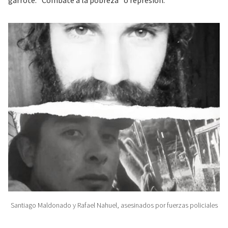
garrote. “Combate a la pobreza” o represión.
Santiago Maldonado y Rafael Nahuel, asesinados por fuerzas policiales