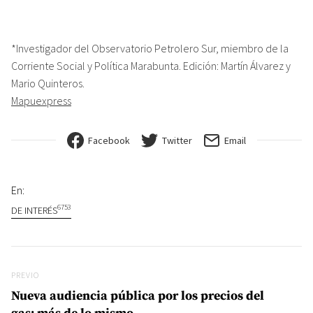
*Investigador del Observatorio Petrolero Sur, miembro de la
Corriente Social y Política Marabunta. Edición: Martín Álvarez y
Mario Quinteros.
Mapuexpress
Facebook
Twitter
Email
En:
6753
DE INTERÉS
Navegación de entradas
Previo
PREVIO
Nueva audiencia pública por los precios del