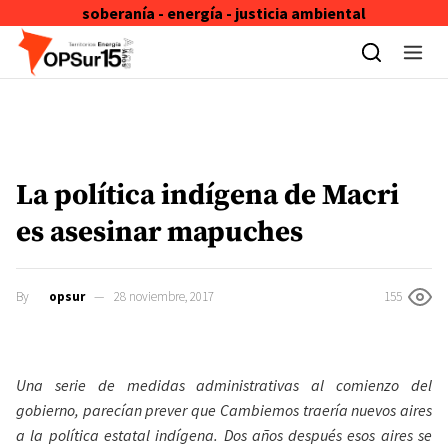
soberanía - energía - justicia ambiental
Skip to content
La política indígena de Macri
es asesinar mapuches
By
opsur
28 noviembre, 2017
155
Una serie de medidas administrativas al comienzo del
gobierno, parecían prever que Cambiemos traería nuevos aires
a la política estatal indígena. Dos años después esos aires se