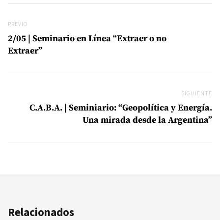
Navegación de entradas
Previo
PREVIO
2/05 | Seminario en Línea “Extraer o no
Extraer”
SIGUIENTE
Si
C.A.B.A. | Seminiario: “Geopolítica y Energía.
Una mirada desde la Argentina”
Relacionados