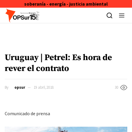
soberanía - energía - justicia ambiental
Skip to content
Uruguay | Petrel: Es hora de
rever el contrato
By
opsur
19 abril, 2018
30
Comunicado de prensa