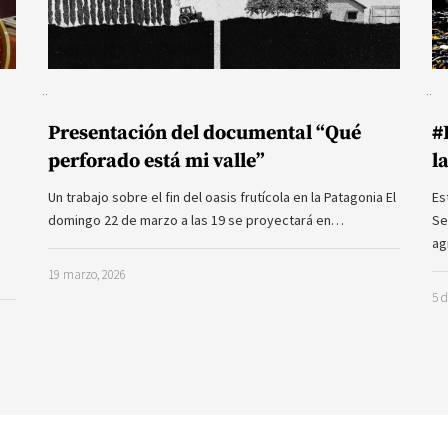
#
Presentación del documental “Qué
l
perforado está mi valle”
Es
Un trabajo sobre el fin del oasis frutícola en la Patagonia El
Se
domingo 22 de marzo a las 19 se proyectará en…
ag
19 marzo, 2026
5 d