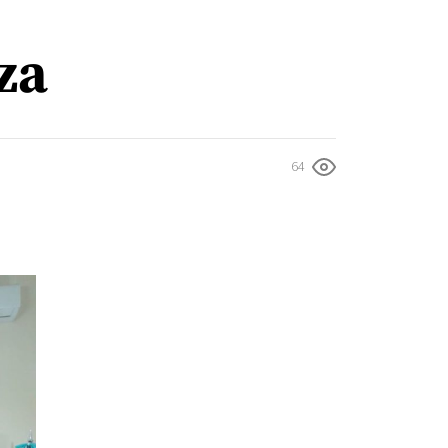
za
64