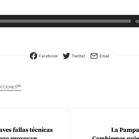
00
Facebook
Twitter
Email
886
CCIONES
ión de entradas
ves fallas técnicas
La Pampa:
ngo provocan
Cambiemos quier