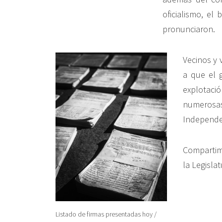
oficialismo, el
pronunciaron.
Vecinos y 
a que el 
explotació
numerosas
Independenc
Compartimo
la Legislat
Reproduct
Listado de firmas presentadas hoy /