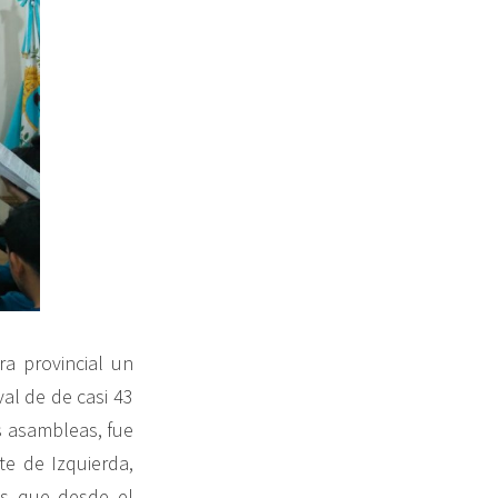
a provincial un
val de de casi 43
s asambleas, fue
te de Izquierda,
as que desde el