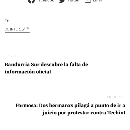
En:
6753
DE INTERÉS
Navegación de entradas
Previo
PREVIO
Bandurria Sur descubre la falta de
información oficial
SIGUIENTE
Si
Formosa: Dos hermanxs pilagá a punto de ir a
juicio por protestar contra Techint