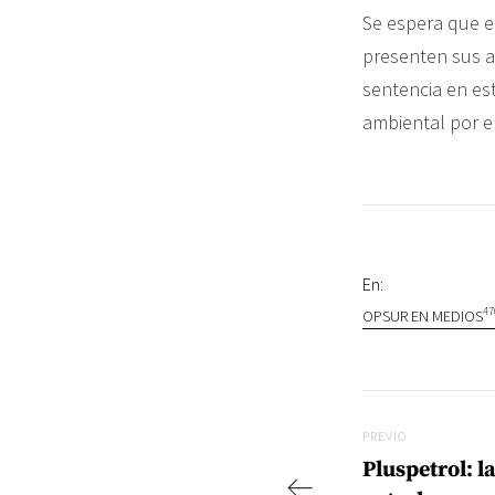
Se espera que e
presenten sus al
sentencia en es
ambiental por e
En:
47
OPSUR EN MEDIOS
Navegac
Previo
PREVIO
Pluspetrol: l