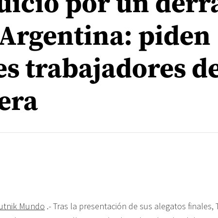
juicio por un der
 Argentina: piden
es trabajadores d
era
utnik Mundo
.- Tras la presentación de sus alegatos finales,