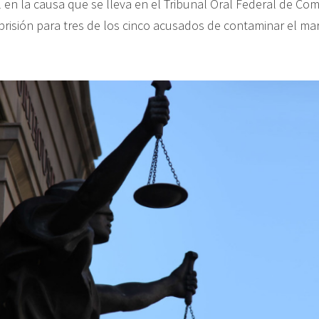
l en la causa que se lleva en el Tribunal Oral Federal de C
 prisión para tres de los cinco acusados de contaminar el mar