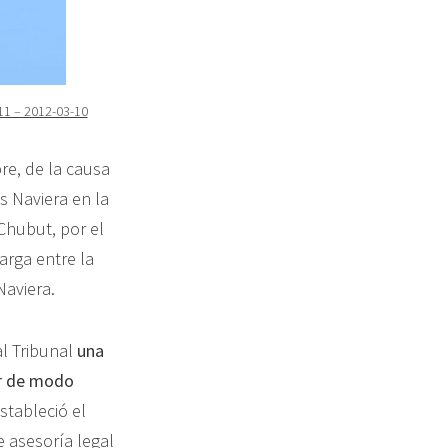
011 – 2012-03-10
re, de la causa
s Naviera en la
Chubut, por el
rga entre la
Naviera.
al Tribunal
una
r de modo
stableció el
e asesoría legal