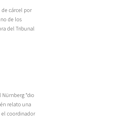
 de cárcel por
uno de los
ra del Tribunal
l Nürnberg “dio
ién relato una
, el coordinador