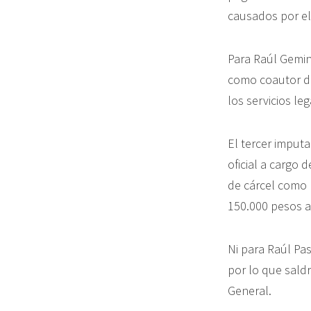
causados por el
Para Raúl Gemini
como coautor de
los servicios leg
El tercer imput
oficial a cargo 
de cárcel como 
150.000 pesos a
Ni para Raúl Pa
por lo que saldr
General.