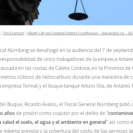
/
Tim Evanson
/
Albert V Bryan Federal District Courthouse – Alexandria Va – 0
iscal Nürnberg se desahogó en la audiencia del 7 de septiemb
a responsabilidad de cinco trabajadores de la empresa Antare
ausada en las costas de Caleta Cordova, en la Provincia de 
metros cúbicos de hidrocarburo durante una maniobra de ca
empresa Termat y el buque-tanque Arturo Illia, de Antares 
del Buque, Ricardo Ávalos, el Fiscal General Nürnberg pidió 
co años
de prisión como coautor por el delito de “
contamina
a salud el suelo, el agua y el ambiente en general
” así como e
 máxima prevista y la cobertura del costo de los servicios d