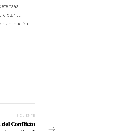
 defensas
a dictar su
contaminación
SIGUIENTE
Siguiente
 del Conflicto