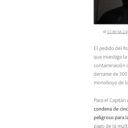
©
CC BY-SA 2.0
El pedido del f
que investiga l
contaminación c
derrame de 300 
monoboyo de la 
Para el Capitán 
condena de cin
peligroso para l
pago de la multa