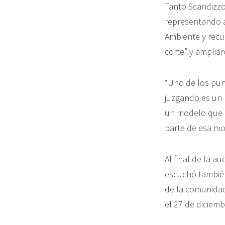
Tanto Scandizzo
representando a
Ambiente y recur
corte” y ampliar
“Uno de los pun
juzgando es un 
un modelo que ‘
parte de esa mod
Al final de la a
escuchó también
de la comunidad
el 27 de diciemb