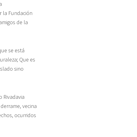
a
r la Fundación
“amigos de la
que se está
turaleza; Que es
slado sino
o Rivadavia
 derrame, vecina
echos, ocurridos