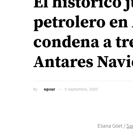
El histórico 
petrolero en
condena a tr
Antares Navi
By
opsur
9 septiembre, 2020
Eliana Gilet /
Sp