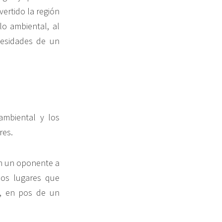
ertido la región
o ambiental, al
cesidades de un
ambiental y los
res.
en un oponente a
los lugares que
e, en pos de un