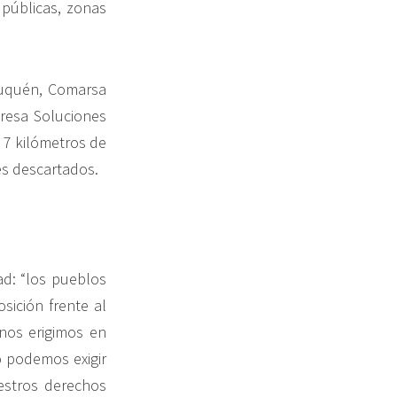
públicas, zonas
euquén, Comarsa
resa Soluciones
 7 kilómetros de
es descartados.
ad: “los pueblos
ición frente al
 nos erigimos en
o podemos exigir
estros derechos