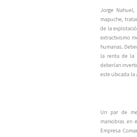
Jorge Nahuel, 
mapuche, tratam
de la explotaci
extractivismo m
humanas. Deberí
la renta de la 
deberían inverti
este ubicada la a
Un par de mes
maniobras en el
Empresa Comars