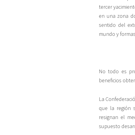
tercer yacimien
en una zona do
sentido del ext
mundo y formas
No todo es pro
beneficios obte
La Confederació
que la región 
resignan el me
supuesto desarr