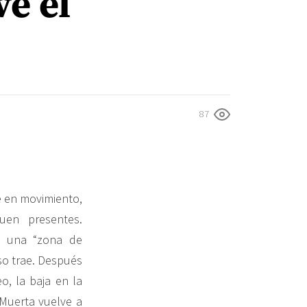
ve el
87
 en movimiento,
uen presentes.
n una “zona de
so trae. Después
, la baja en la
Muerta vuelve a