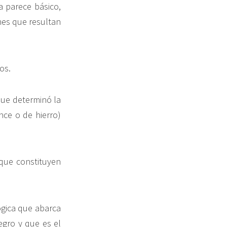
a parece básico,
nes que resultan
os.
que determinó la
nce o de hierro)
 que constituyen
gica que abarca
egro y que es el