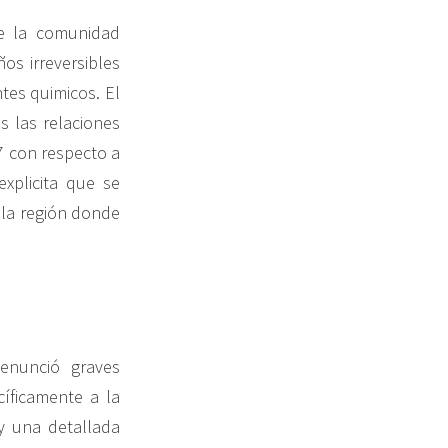
de la comunidad
os irreversibles
tes quimicos. El
s las relaciones
7 con respecto a
xplicita que se
a la región donde
enunció graves
íficamente a la
y una detallada