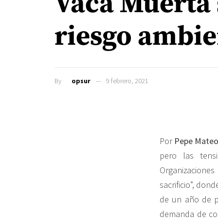
Vaca Muerta s
riesgo ambie
By
opsur
9 febrero, 2021
Por
Pepe Mate
pero las tens
Organizacione
sacrificio”, do
de un año de p
demanda de com