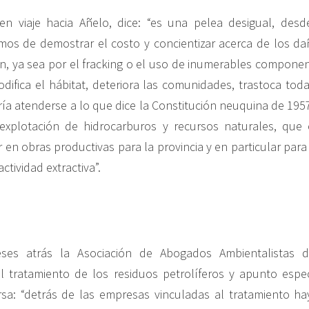
en viaje hacia Añelo, dice: “es una pelea desigual, des
os de demostrar el costo y concientizar acerca de los dañ
ón, ya sea por el fracking o el uso de inumerables componen
odifica el hábitat, deteriora las comunidades, trastoca toda
a atenderse a lo que dice la Constitución neuquina de 195
explotación de hidrocarburos y recursos naturales, que e
r en obras productivas para la provincia y en particular par
ctividad extractiva”.
es atrás la Asociación de Abogados Ambientalistas d
 tratamiento de los residuos petrolíferos y apunto espec
a: “detrás de las empresas vinculadas al tratamiento ha