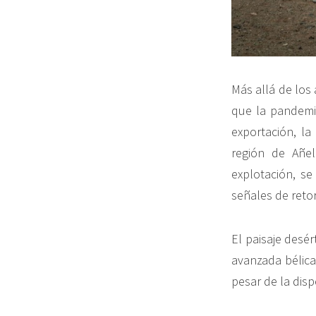
Más allá de los 
que la pandemia
exportación, la
región de Añe
explotación, s
señales de retor
El paisaje desé
avanzada bélica
pesar de la dispe