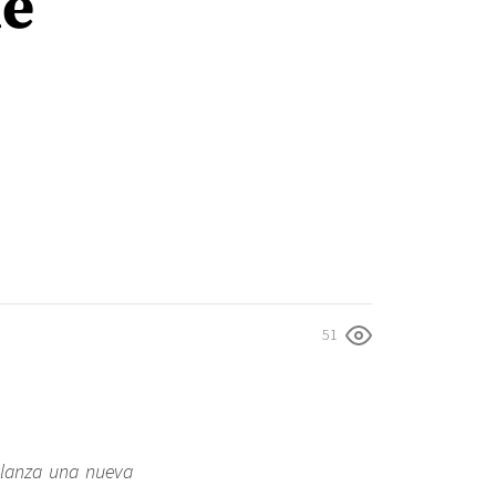
de
51
 lanza una nueva