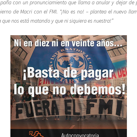
paña con un pronunciamiento que llama a anular y dejar de 
ierno de Macri con el FMI. “¡No es no! – plantea el nuevo ll
que nos está matando y que ni siquiera es nuestra!”