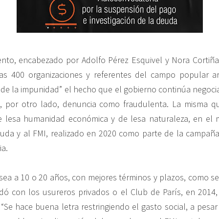
nto, encabezado por Adolfo Pérez Esquivel y Nora Cortiñas
as 400 organizaciones y referentes del campo popular ar
de la impunidad” el hecho que el gobierno continúa negoc
 por otro lado, denuncia como fraudulenta. La misma que
 lesa humanidad económica y de lesa naturaleza, en el m
uda y al FMI, realizado en 2020 como parte de la campaña
a.
sea a 10 o 20 años, con mejores términos y plazos, como s
ó con los usureros privados o el Club de París, en 2014, 
. “Se hace buena letra restringiendo el gasto social, a pesa