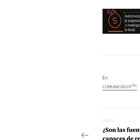
En:
2491
COMUNICADOS
Navegac
Previo
PREVIO
¿Son las fuen
capaces de r