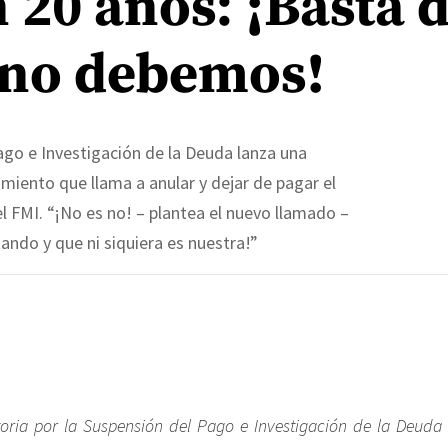
n 20 años: ¡Basta 
 no debemos!
ago e Investigación de la Deuda lanza una
iento que llama a anular y dejar de pagar el
l FMI. “¡No es no! – plantea el nuevo llamado –
ndo y que ni siquiera es nuestra!”
oria por la Suspensión del Pago e Investigación de la Deuda