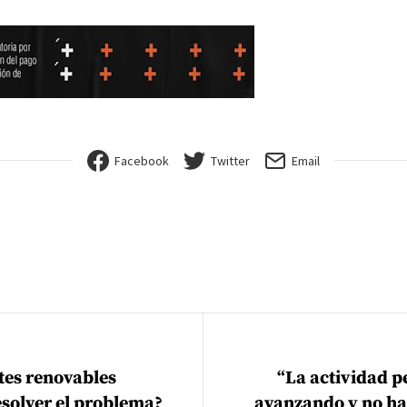
Facebook
Twitter
Email
ión de entradas
tes renovables
“La actividad p
esolver el problema?
avanzando y no ha