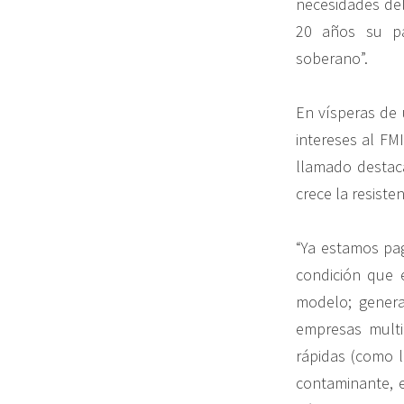
necesidades del
20 años su pa
soberano”.
En vísperas de
intereses al FM
llamado destaca
crece la resiste
“Ya estamos pa
condición que e
modelo; genera
empresas multi
rápidas (como l
contaminante, e