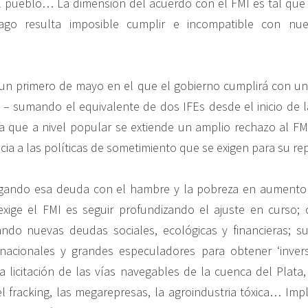
 pueblo… La dimensión del acuerdo con el FMI es tal que 
go resulta imposible cumplir e incompatible con nues
 un primero de mayo en el que el gobierno cumplirá con u
I – sumando el equivalente de dos IFEs desde el inicio de 
 que a nivel popular se extiende un amplio rechazo al FM
ncia a las políticas de sometimiento que se exigen para su r
gando esa deuda con el hambre y la pobreza en aumento 
xige el FMI es seguir profundizando el ajuste en curso; 
ndo nuevas deudas sociales, ecológicas y financieras; su
nacionales y grandes especuladores para obtener ‘inversi
a licitación de las vías navegables de la cuenca del Plata
l fracking, las megarepresas, la agroindustria tóxica… Imp