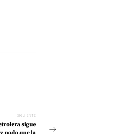
SIGUIENTE
Siguiente
etrolera sigue
y nada que la