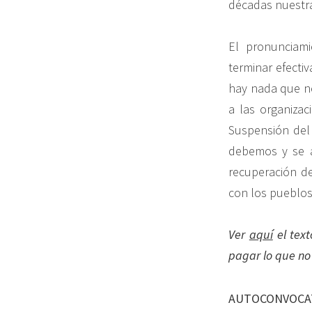
décadas nuestra
El pronunciami
terminar efecti
hay nada que neg
a las organizac
Suspensión del
debemos y se as
recuperación de
con los pueblos 
Ver
aquí
el text
pagar lo que no
AUTOCONVOCAT