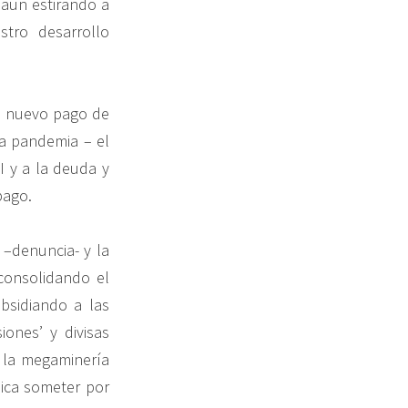
aun estirando a
tro desarrollo
n nuevo pago de
la pandemia – el
I y a la deuda y
epago.
–denuncia- y la
consolidando el
bsidiando a las
ones’ y divisas
, la megaminería
lica someter por