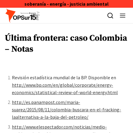
soberanía - energía - justicia ambiental
Skip to content
Última frontera: caso Colombia
– Notas
Revisión estadística mundial de la BP. Disponible en
http://www.bp.com/en/global/corporate/energy-
economics/statistical-review-of-world-energy.html
http://es.panampost.com/maria-
suarez/2015/08/11/colombia-buscara-en-el-fracking-
laalternativa-a-la-baja-del-petroleo/
http://www.elespectador.com/noticias/medio-