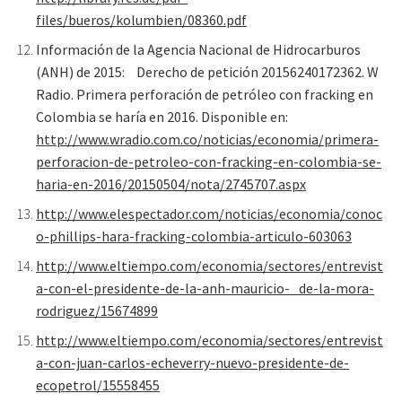
files/bueros/kolumbien/08360.pdf
Información de la Agencia Nacional de Hidrocarburos
(ANH) de 2015: Derecho de petición 20156240172362. W
Radio. Primera perforación de petróleo con fracking en
Colombia se haría en 2016. Disponible en:
http://www.wradio.com.co/noticias/economia/primera-
perforacion-de-petroleo-con-fracking-en-colombia-se-
haria-en-2016/20150504/nota/2745707.aspx
http://www.elespectador.com/noticias/economia/conoc
o-phillips-hara-fracking-colombia-articulo-603063
http://www.eltiempo.com/economia/sectores/entrevist
a-con-el-presidente-de-la-anh-mauricio- de-la-mora-
rodriguez/15674899
http://www.eltiempo.com/economia/sectores/entrevist
a-con-juan-carlos-echeverry-nuevo-presidente-de-
ecopetrol/15558455