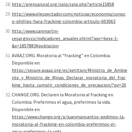
http://prensarural.org/spip/spip.php?article15858
http://www.elespectador.com/noticias/economia/conoc
o-phillips-hara-fracking-colombia-articulo-603063
http://www.sanmartin-
cesar.gov.co/indicadores_anuales.shtml?apc=bexx-1-
&x=1857883#poblacion
AVAAZ.ORG. Moratoria al “fracking” en Colombia.
Disponible en:
https://secure.avaaz.org/es/petition/Ministro_de_Ambie
nte_y_Ministro_de_Minas_Declarar_moratoria_del_frac
king_hasta_cumplir_condiciones_de_precaucion/?pv=20
CHANGE.ORG. Declaren la Moratoria al fracking en
Colombia. Preferimos el agua, preferimos la vida.
Disponible en:
https://www.change.org/p/juanmansantos-pedimos-la-
moratoria-al-fracking-en-colombia-preferimos-el-
agua-preferimos-la-vida