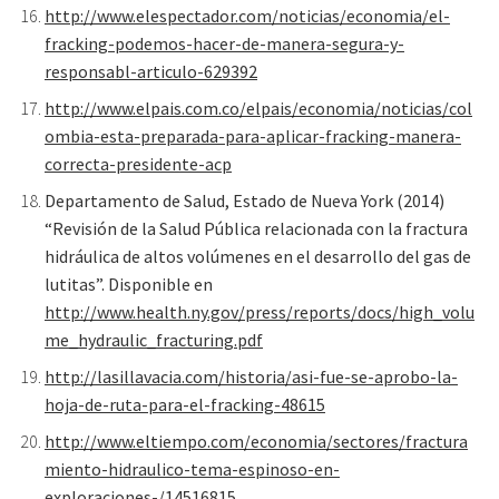
http://www.elespectador.com/noticias/economia/el-
fracking-podemos-hacer-de-manera-segura-y-
responsabl-articulo-629392
http://www.elpais.com.co/elpais/economia/noticias/col
ombia-esta-preparada-para-aplicar-fracking-manera-
correcta-presidente-acp
Departamento de Salud, Estado de Nueva York (2014)
“Revisión de la Salud Pública relacionada con la fractura
hidráulica de altos volúmenes en el desarrollo del gas de
lutitas”. Disponible en
http://www.health.ny.gov/press/reports/docs/high_volu
me_hydraulic_fracturing.pdf
http://lasillavacia.com/historia/asi-fue-se-aprobo-la-
hoja-de-ruta-para-el-fracking-48615
http://www.eltiempo.com/economia/sectores/fractura
miento-hidraulico-tema-espinoso-en-
exploraciones-/14516815