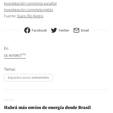
Investigación completa español
Investigación completa inglés
Fuente:
Diario Río Negro
Facebook
Twitter
Email
En:
6753
DE INTERÉS
Temas
Impactos socio-ambientales
Navegación de entradas
Previo
PREVIO
Habrá más envíos de energía desde Brasil