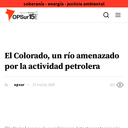
soberanía - energía - justicia ambiental
Skip to content
El Colorado, un río amenazado
por la actividad petrolera
By
opsur
31 marzo, 2009
322