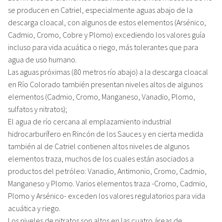
se producen en Catriel, especialmente aguas abajo de la
descarga cloacal, con algunos de estos elementos (Arsénico,
Cadmio, Cromo, Cobre y Plomo) excediendo los valores guía
incluso para vida acuática o riego, más tolerantes que para
agua de uso humano.
Las aguas próximas (80 metros río abajo) a la descarga cloacal
en Río Colorado también presentan niveles altos de algunos
elementos (Cadmio, Cromo, Manganeso, Vanadio, Plomo,
sulfatos y nitratos);
El agua de río cercana al emplazamiento industrial
hidrocarburífero en Rincón de los Sauces y en cierta medida
también al de Catriel contienen altos niveles de algunos
elementos traza, muchos de los cuales están asociados a
productos del petróleo: Vanadio, Antimonio, Cromo, Cadmio,
Manganeso y Plomo. Varios elementos traza -Cromo, Cadmio,
Plomo y Arsénico- exceden los valores regulatorios para vida
acuática y riego.
Los niveles de nitratos son altos en las cuatro áreas de