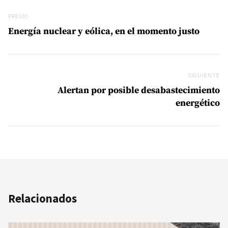
Navegación de entradas
Previo
PREVIO
Energía nuclear y eólica, en el momento justo
SIGUIENTE
Si
Alertan por posible desabastecimiento
energético
Relacionados