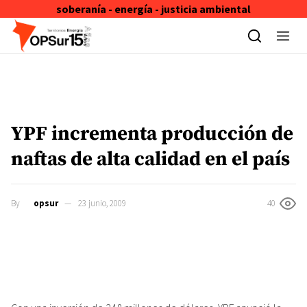
soberanía - energía - justicia ambiental
Skip to content
YPF incrementa producción de
naftas de alta calidad en el país
By
opsur
23 junio, 2009
40