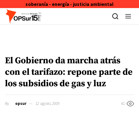
soberanía - energía - justicia ambiental
Skip to content
El Gobierno da marcha atrás
con el tarifazo: repone parte de
los subsidios de gas y luz
By
opsur
12 agosto, 2009
41