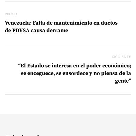
Navegación de entradas
Previo
PREVIO
Venezuela: Falta de mantenimiento en ductos
de PDVSA causa derrame
SIGUIENTE
Si
“El Estado se interesa en el poder económico;
se enceguece, se ensordece y no piensa de la
gente”