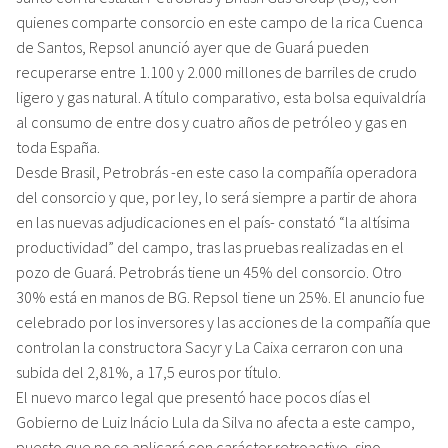
quienes comparte consorcio en este campo de la rica Cuenca
de Santos, Repsol anunció ayer que de Guará pueden
recuperarse entre 1.100 y 2.000 millones de barriles de crudo
ligero y gas natural. A título comparativo, esta bolsa equivaldría
al consumo de entre dos y cuatro años de petróleo y gas en
toda España.
Desde Brasil, Petrobrás -en este caso la compañía operadora
del consorcio y que, por ley, lo será siempre a partir de ahora
en las nuevas adjudicaciones en el país- constató “la altísima
productividad” del campo, tras las pruebas realizadas en el
pozo de Guará. Petrobrás tiene un 45% del consorcio. Otro
30% está en manos de BG. Repsol tiene un 25%. El anuncio fue
celebrado por los inversores y las acciones de la compañía que
controlan la constructora Sacyr y La Caixa cerraron con una
subida del 2,81%, a 17,5 euros por título.
El nuevo marco legal que presentó hace pocos días el
Gobierno de Luiz Inácio Lula da Silva no afecta a este campo,
puesto que no se aplicará con carácter retroactivo, sino