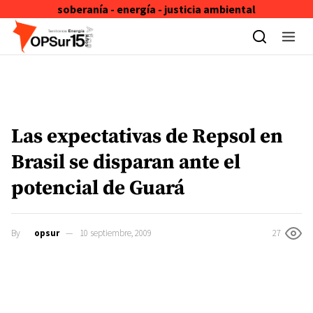
soberanía - energía - justicia ambiental
Skip to content
Las expectativas de Repsol en
Brasil se disparan ante el
potencial de Guará
By
opsur
10 septiembre, 2009
27