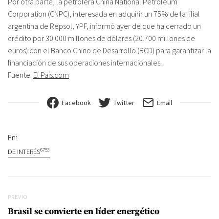
Por otra parte, la petrolera China National Petroleum
Corporation (CNPC), interesada en adquirir un 75% de la filial
argentina de Repsol, YPF, informó ayer de que ha cerrado un
crédito por 30.000 millones de dólares (20.700 millones de
euros) con el Banco Chino de Desarrollo (BCD) para garantizar la
financiación de sus operaciones internacionales.
Fuente:
El País.com
Facebook
Twitter
Email
En:
6753
DE INTERÉS
Navegación de entradas
Previo
PREVIO
Brasil se convierte en líder energético